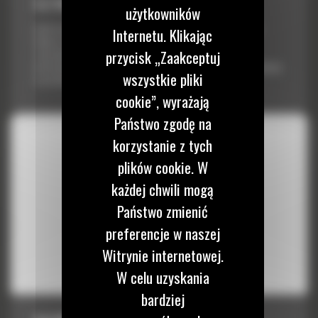
9,2 M3 (12 JARDÓW3) DO R2900 XE
użytkowników
Łyżki Cat do ładowarek dla górnictwa podziemnego są tak samo
Internetu. Klikając
odporne i wytrzymałe jak każdy inny produkt Cat. Zostały
przycisk „Zaakceptuj
zaprojektowane w celu uzyskania optymalnej ładowności i
niezawodności konstrukcyjnej, co zapewnia niższy koszt eksploatacji
wszystkie pliki
w przeliczeniu na tonę materiału.
cookie”, wyrażają
Państwo zgodę na
korzystanie z tych
plików cookie. W
każdej chwili mogą
Państwo zmienić
preferencje w naszej
Witrynie internetowej.
W celu uzyskania
bardziej