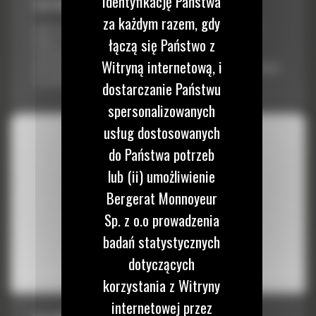
identyfikację Państwa
9,8 M3 (12,8 JARDA3) DO R2900 XE
za każdym razem, gdy
Łyżki Cat do ładowarek dla górnictwa podziemnego są tak samo
łączą się Państwo z
odporne i wytrzymałe jak każdy inny produkt Cat. Zostały
zaprojektowane w celu uzyskania optymalnej ładowności i
Witryną internetową, i
niezawodności konstrukcyjnej, co zapewnia niższy koszt eksploatacji
w przeliczeniu na tonę materiału.
dostarczanie Państwu
spersonalizowanych
usług dostosowanych
do Państwa potrzeb
lub (ii) umożliwienie
Bergerat Monnoyeur
Sp. z o.o prowadzenia
badań statystycznych
dotyczących
korzystania z Witryny
internetowej przez