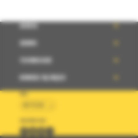
OFERTA
SERWIS
TECHNOLOGIE
DOWIEDZ SIĘ WIĘCEJ
KRAJ
BM POLSKA
OBSERWUJ NAS