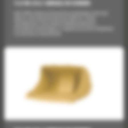
11,6 M3 (15,2 JARDA3) DO R3000H
Łyżki Cat® do ładowarek dla górnictwa podziemnego są tak samo
odporne i wytrzymałe jak każdy inny produkt Cat. Zostały
zaprojektowane w celu uzyskania optymalnej ładowności i
niezawodności konstrukcyjnej, co zapewnia niższy koszt eksploatacji
w przeliczeniu na tonę materiału.