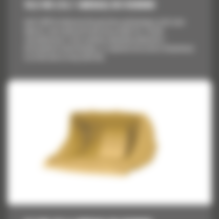
10,5 M3 (13,7 JARDA3) DO R3000H
Łyżki Cat® do ładowarek dla górnictwa podziemnego są tak samo
odporne i wytrzymałe jak każdy inny produkt Cat. Zostały
zaprojektowane w celu uzyskania optymalnej ładowności i
niezawodności konstrukcyjnej, co zapewnia niższy koszt eksploatacji
w przeliczeniu na tonę materiału.