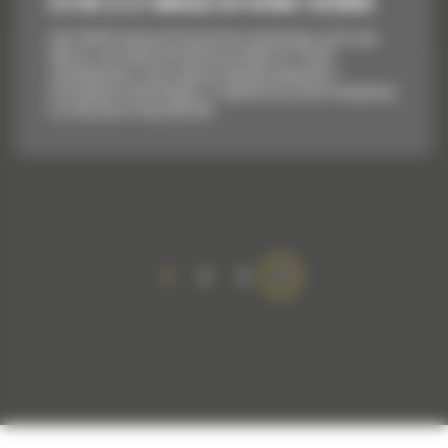
8,9 M3 (11,6 JARDA3) DO R2900 I R2900G
Łyżki Cat® do ładowarek dla górnictwa podziemnego są tak samo
odporne i wytrzymałe jak każdy inny produkt Cat. Zostały
zaprojektowane w celu uzyskania optymalnej ładowności i
niezawodności konstrukcyjnej, co zapewnia niższy koszt eksploatacji
w przeliczeniu na tonę materiału.
1
2
3