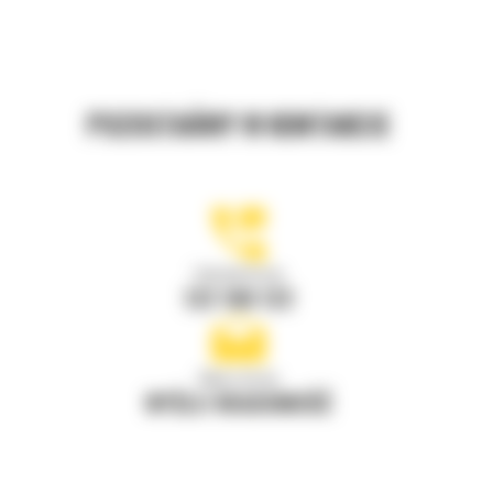
POZOSTAŃMY W KONTAKCIE
Zadzwoń do nas
122 100 122
Napisz do nas
WYŚLIJ WIADOMOŚĆ