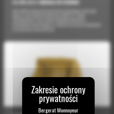
9,5 M3 (12,4 JARDA3) DO R3000H
Łyżki Cat® do ładowarek dla górnictwa podziemnego są tak samo
odporne i wytrzymałe jak każdy inny produkt Cat. Zostały
zaprojektowane w celu uzyskania optymalnej ładowności i
niezawodności konstrukcyjnej, co zapewnia niższy koszt eksploatacji
w przeliczeniu na tonę materiału.
Bergerat Monnoyeur