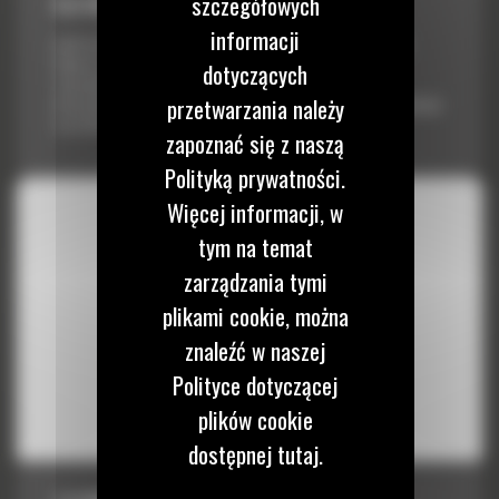
szczegółowych
8,6 M3 (11,2 JARDA3) DO R2900 XE
informacji
Łyżki Cat do ładowarek dla górnictwa podziemnego są tak samo
odporne i wytrzymałe jak każdy inny produkt Cat. Zostały
dotyczących
zaprojektowane w celu uzyskania optymalnej ładowności i
przetwarzania należy
niezawodności konstrukcyjnej, co zapewnia niższy koszt eksploatacji
w przeliczeniu na tonę materiału.
zapoznać się z naszą
Polityką prywatności.
Więcej informacji, w
tym na temat
zarządzania tymi
plikami cookie, można
znaleźć w naszej
Polityce dotyczącej
plików cookie
dostępnej tutaj.