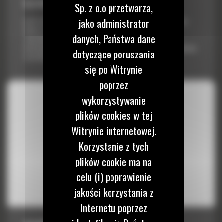
8,9 M3 (11,6 JARDA3) DO R3000H
Sp. z o.o przetwarza,
jako administrator
Łyżki Cat® do ładowarek dla górnictwa podziemnego są tak samo
odporne i wytrzymałe jak każdy inny produkt Cat. Zostały
danych, Państwa dane
zaprojektowane w celu uzyskania optymalnej ładowności i
niezawodności konstrukcyjnej, co zapewnia niższy koszt eksploatacji
dotyczące poruszania
w przeliczeniu na tonę materiału.
się po Witrynie
poprzez
wykorzystywanie
plików cookies w tej
Witrynie internetowej.
Korzystanie z tych
plików cookie ma na
celu (i) poprawienie
jakości korzystania z
Internetu poprzez