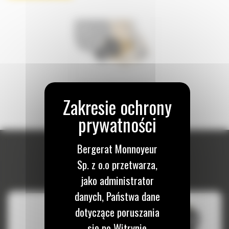
Złącza osprzętu z uchwytem
sworzniowym Dual Lock™
Bergerat Monnoyeur
Sp. z o.o przetwarza,
jako administrator
danych, Państwa dane
dotyczące poruszania
się po Witrynie