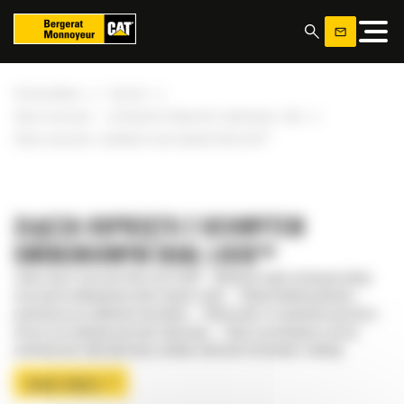
Panel zarządzania plikami cookies
»
»
Strona główna
Osprzęt
»
Złącza osprzętu — do koparko-ładowarek, montowane z tyłu
Złącza osprzętu z uchwytem sworzniowym Dual Lock™
ZŁĄCZA OSPRZĘTU Z UCHWYTEM
SWORZNIOWYM DUAL LOCK™
Zalety złącza osprzętu Dual Lock Cat® – Możliwość wykorzystywania jednej
maszyny do wykonywania wielu różnych zadań. – Układy blokady głównej i
pomocniczej są całkowicie niezależne. – Widoczność ze stanowiska operatora
skraca czas wymiany osprzętu roboczego. – Złącza są dostępne w wersji
mechanicznej i hydraulicznej (z pełnym zakresem sterowania z kabiny).
ZOBACZ WIĘCEJ