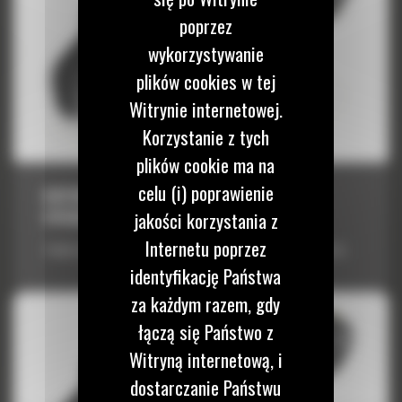
poprzez
wykorzystywanie
plików cookies w tej
Witrynie internetowej.
Korzystanie z tych
plików cookie ma na
celu (i) poprawienie
KOPARKO-ŁADOWARKI 415-444 Z
HYDRAULICZNĄ BLOKADĄ
jakości korzystania z
Internetu poprzez
Zwiększenie wszechstronności maszyny i ogólnej wydajności pracy
identyfikację Państwa
za każdym razem, gdy
łączą się Państwo z
Witryną internetową, i
dostarczanie Państwu