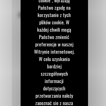
cookie”, wyrażają
Państwo zgodę na
POZOSTAŃMY W KONTAKCIE
korzystanie z tych
plików cookie. W
każdej chwili mogą
Państwo zmienić
preferencje w naszej
Zadzwoń do nas
Witrynie internetowej.
122 100 122
W celu uzyskania
bardziej
Napisz do nas
szczegółowych
WYŚLIJ WIADOMOŚĆ
informacji
dotyczących
przetwarzania należy
zapoznać się z naszą