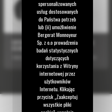
spersonalizowanych
usług dostosowanych
do Państwa potrzeb
lub (ii) umożliwienie
Bergerat Monnoyeur
Sp. z o.o prowadzenia
KOPARKO-ŁADOWARKI 415-444 Z RĘCZNĄ
BLOKADĄ
badań statystycznych
dotyczących
Zwiększenie wszechstronności maszyny i ogólnej wydajności pracy
korzystania z Witryny
internetowej przez
użytkowników
Internetu. Klikając
przycisk „Zaakceptuj
wszystkie pliki