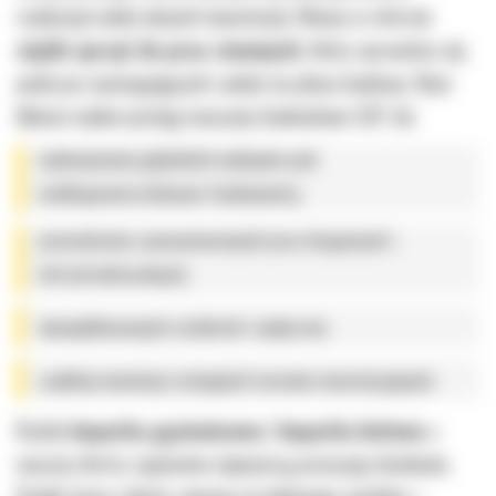
realizacji wielu dużych inwestycji. Mamy w ofercie
ciężki sprzęt do prac ziemnych
, który sprawdza się
podczas wymagających zadań na placu budowy. Nasi
klienci wykorzystują maszyny budowlane CAT do:
wykonywania głębokich wykopów pod
wielkopowierzchniowe fundamenty,
prowadzenia zaawansowanych prac drogowych i
infrastrukturalnych,
skomplikowanych rozbiórek i wyburzeń,
szybkiej niwelacji rozległych terenów inwestycyjnych.
Każda
koparka gąsienicowa
i
koparka kołowa
z
naszej oferty zapewnia najwyższą precyzję działania.
Dzięki temu roboty ziemne przebiegają zgodnie z