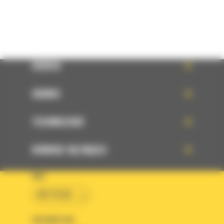
OFERTA
SERWIS
TECHNOLOGIE
DOWIEDZ SIĘ WIĘCEJ
KRAJ
BM POLSKA
OBSERWUJ NAS