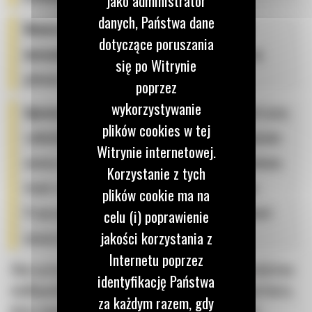
jako administrator
danych, Państwa dane
Nowoczesny i regularnie serwisowany park
dotyczące poruszania
maszynowy
– w naszym asortymencie znajdują się
się po Witrynie
głównie niezawodne maszyny marki CAT;
poprzez
wykorzystywanie
Uproszczone formalności
– aby ułatwić Ci start prac,
plików cookies w tej
zadbaliśmy o uproszczone procedury przy podpisywaniu
Witrynie internetowej.
umowy najmu. Ograniczamy dokumentację do minimum,
Korzystanie z tych
dzięki czemu sprzęt błyskawicznie trafia do pracy.
plików cookie ma na
Przejrzysta umowa i konkurencyjne ceny to standard
celu (i) poprawienie
jakości korzystania z
naszej oferty.
Internetu poprzez
Skorzystaj z wynajmu koparki na terenie województwa
identyfikację Państwa
wielkopolskiego od Bergerat Rent, a zyskasz partnera,
za każdym razem, gdy
który będzie wspierał rozwój Twojej działalności.