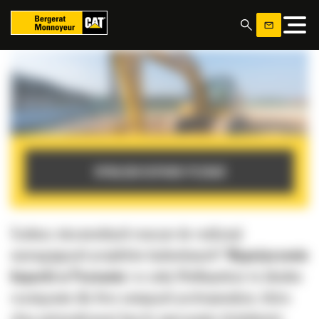
Panel zarządzania plikami cookies
WYNAJEM KOPARKI POZNAŃ
Szukasz niezawodnych maszyn do realizacji
wymagających projektów budowlanych?
Wypożyczenie
koparki w Poznaniu
i w całej Wielkopolsce to idealne
rozwiązanie dla firm ceniących profesjonalizm, które
chcą optymalizować koszty operacyjne działalności.