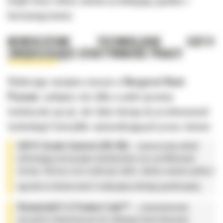
harmonogramem.
NOWOCZESNE TECHNOLOGIE CAT®
ZWIĘKSZAJĄCE EFEKTYWNOŚĆ PRACY
Wybierając wynajem maszyn w
Bergerat Rent
Poznań
, zyskujesz nie tylko w pełni sprawny
technicznie sprzęt, ale także dostęp do przełomowych
technologii Caterpillar optymalizujących prace ziemne:
CAT® Grade Control (2D/3D)
– nowoczesny układ
ułatwiający precyzyjne niwelowanie oraz profilowanie
terenu. Skraca czas realizacji robót, obniża zużycie paliwa i
ogranicza konieczność tradycyjnej obsługi geodezyjnej,
VisionLink® & Product Link™
– zaawansowane
narzędzia telematyczne do zdalnego kontrolowania