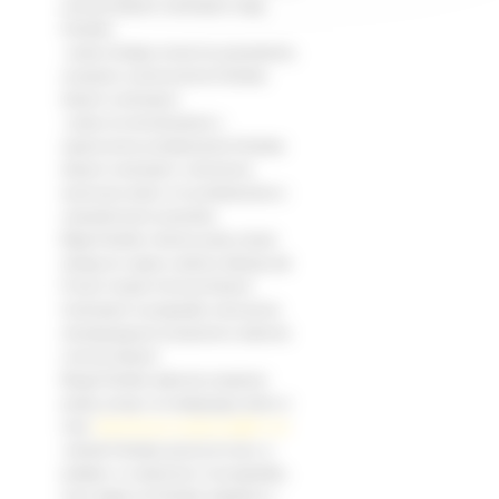
ochrony danych osobowych mają
Państwo:
- prawo dostępu (oraz) do poprawiania,
usuwania i przenoszenia Państwa
danych osobowych;
- prawo do wnioskowania o
ograniczenie przetwarzania Państwa
danych osobowych i wniesienia
sprzeciwu wobec ich przetwarzania z
uzasadnionych powodów;
Mają Państwo również prawo złożyć
skargę do organu nadzoru takiego jak
Prezes Urzędu Ochrony Danych
Osobowych w przypadku naruszenia
obowiązujących przepisów w zakresie
ochrony danych.
Mogą Państwo wykonać powyższe
prawa, pisząc na następujący adres e-
mail:
aktualizacja.rezygnacja@b-m.pl
.
Jednak Państwa sprzeciw może, w
praktyce i w zależności od przypadku,
mieć wpływ na Państwa zapytanie o