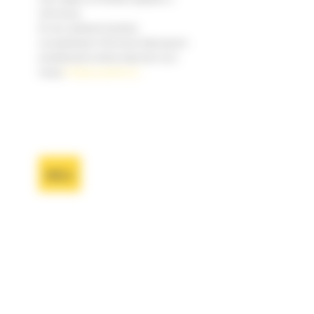
informacje.
W celu uzyskania bardziej
szczegółowych informacji dotyczących
przetwarzania należy zapoznać się z
naszą
Polityką prywatności.