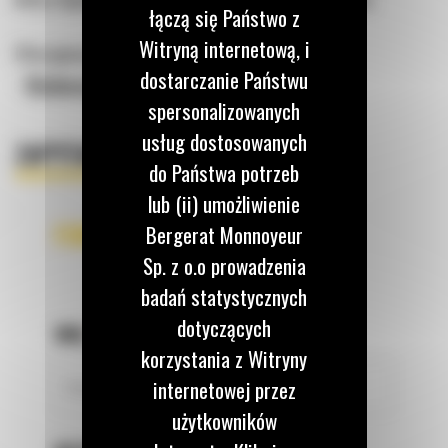
łączą się Państwo z
Witryną internetową, i
Oferujemy również:
dostarczanie Państwu
-
Minikoparki do wynajęcia Poznań
spersonalizowanych
usług dostosowanych
ZAPYTAJ O OFERTĘ
do Państwa potrzeb
lub (ii) umożliwienie
FORMULARZ KONTAKTOWY
Bergerat Monnoyeur
Sp. z o.o prowadzenia
badań statystycznych
dotyczących
IMIĘ
*
korzystania z Witryny
internetowej przez
użytkowników