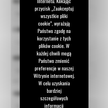
Internetu. Klikając
NAZWISKO
*
przycisk „Zaakceptuj
wszystkie pliki
cookie”, wyrażają
E-MAIL
*
Państwo zgodę na
korzystanie z tych
plików cookie. W
każdej chwili mogą
NUMER TELEFONU
*
Państwo zmienić
preferencje w naszej
Witrynie internetowej.
9 z 9
W celu uzyskania
bardziej
FIRMA
*
szczegółowych
informacji