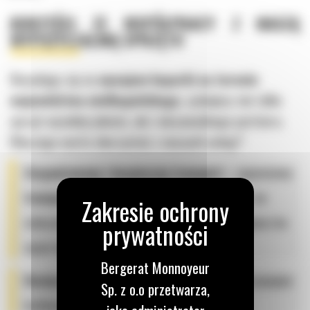
KORZYŚCI ZE WSPÓŁPRACY Z NASZĄ
WYPOŻYCZALNIĄ SPRZĘTU
Decydując się na
wynajem koparki na terenie
województwa wielkopolskiego
, zyskujesz nie tylko
sprzęt wysokiej jakości, ale i niezawodnego partnera.
Dlaczego warto skorzystać z naszych usług?
Zorganizowany i bezpieczny transport
– zapewniamy
transport koparki
na terenie Poznania i okolic, we
wskazane przez wynajmującego miejsce. Zdejmujemy ten
ciężar logistyczny z Twoich barków;
Bergerat Monnoyeur
Elastyczne podejście do klienta
– oferujemy wynajem
Sp. z o.o przetwarza,
krótkoterminowy i długoterminowy;