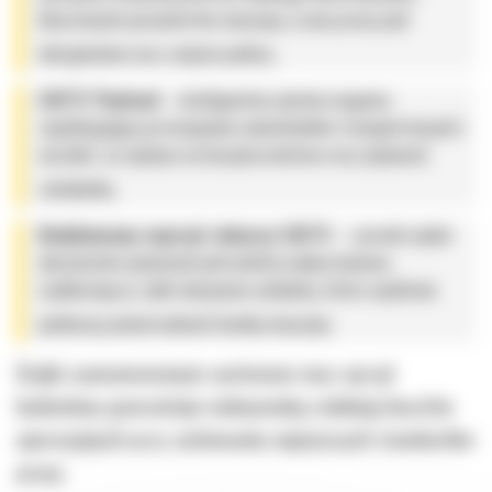
kluczowych parametrów maszyny, czasu pracy pod
obciążeniem oraz zużycia paliwa,
CAT® Payload
– inteligentny system wagowy
zapobiegający przeciążaniu samochodów transportowych i
wozideł, co wpływa na bezpieczeństwo oraz płynność
załadunku,
Dedykowany osprzęt roboczy CAT®
– szeroki wybór
akcesoriów pomocniczych (młoty wyburzeniowe,
szybkozłącza, łyżki skarpowe uchylne), które wydatnie
podnoszą uniwersalność każdej maszyny.
Dzięki zaawansowanym systemom nasz sprzęt
budowlany gwarantuje maksymalną redukcję kosztów
operacyjnych przy zachowaniu najwyższych standardów
pracy.