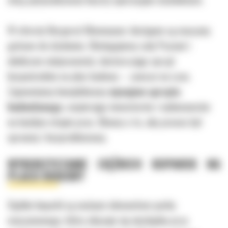
W ofercie Bergerat Monnoyeur dostępne są maszyny
gotowe do działania. Obsługujemy cały Poznań i
okoliczne miejscowości, dostarczając sprzęt
bezpośrednio na plac budowy – zawsze na czas.
Zapewniamy kompleksowy
wynajem sprzętu
budowlanego
, wspierając inwestorów i wykonawców
na każdym etapie prac. Dbamy o to, aby proces był
sprawny i bezproblemowy.
WYKORZYSTANIE CIĘŻKICH KOPAREK NA
PLACU BUDOWY
Ciężkie koparki są ważnym elementem parku
maszynowego, który okazuje się niezbędny przy