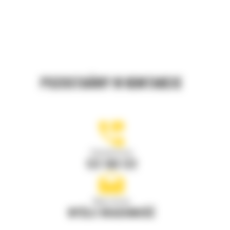
POZOSTAŃMY W KONTAKCIE
Zadzwoń do nas
122 100 122
Napisz do nas
WYŚLIJ WIADOMOŚĆ