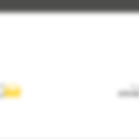
بنا
اكت
0770 55
ار