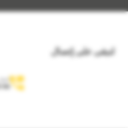
لنبقى على إتصال
اتصل 
5 556