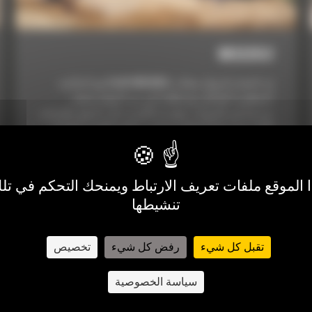
M322D2
إن الحفار المزوَّد بعجلات Cat® M322D2 هو الماكينة
المطلوبة للتعامل مع نطاق كبير من المهام بفضل
سرعته في الدورات، وقدرته الكبيرة على الرفع، والزيادة
الكبيرة في قوة جرافته وذراعه. تمكنك الكابينة الهادئة
والمريحة، وخيارات ذراع الرافعة، والذراع، ومجموعة
أدوات العمل من تخصيص هذه الماكينة لتناسب أي مهمة
تقريبًا.
الموقع ملفات تعريف الارتباط ويمنحك التحكم في تلك
السعر حسب الطلب
تنشيطها
تقبل كل شيء
رفض كل شيء
تخصيص
سياسة الخصوصية