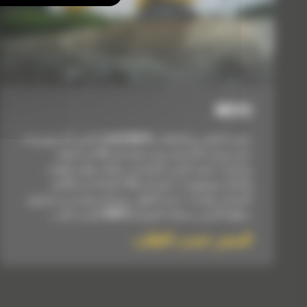
M315
يتميز الحفار ذو العجلات Cat® M315 بأعلى أداء مع زيادة
عزم دوران التأرجح بنسبة تصل إلى 15 في المائة
وخيارات تقنية لتعزيز الإنتاجية. يمكنك توفير الوقت
والمال مع وفورات تصل إلى 10 بالمائة في تكاليف
الصيانة، وفترات خدمة أطول، وصيانة يومية من مستوى
سطح الأرض. يمنحك الموديل M315 القدرة على...
السعر حسب الطلب