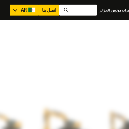
AR
اتصل بنا
رات مونويور الجزائر