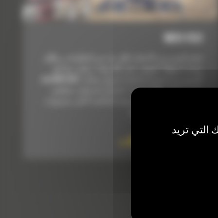
M317D2
إنجاز المزيد من الأعمال بأقل عدد من الماكينات، وبأقل
معدل استهلاك للوقود، وفي أقل وقت ممكن. هذا هو
الغرض من استخدام الحفار المزوَّد بعجلات Cat M317D2.
تضمن تقنيات Cat، وأدوات التحكم المحسَّنة، وأنظمة
المحرك المتقدمة تحقيق هذه الماكينة لأعلى مستويات
الأداء بأقل قدر من الوقود.
 التي تريد
السعر حسب الطلب