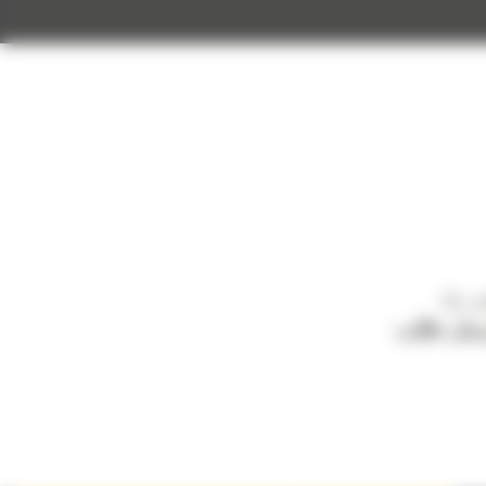
ب لنا
سل طلب