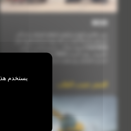
M320
تعني الكابينة الهادئة وأنظمة الطاقة الفعالة راحة أكثر
للمشغل وأرباحًا أعلى من كل مهمة تستخدم فيها حفار
Cat® M320 المزوَّد بعجلات. مصمم ليناسب أصعب
الظروف، يوفر الموديل M320 تكوينات وملحقات
اختيارية للتعامل مع معظم احتياجات أي موقع عمل.
يستخدم هذا 
السعر حسب الطلب