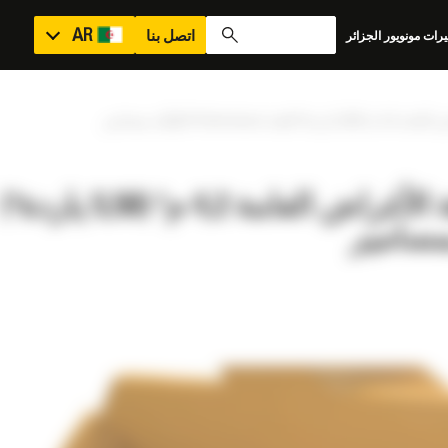
AR
اتصل بنا
رات مونويور الجزائر
ة Performance ‏المُثبَّتة بمسامير
جرافات الأغراض العامة, جرافة الأغراض العامة 4,2 م³ (5,50 ياردة³)