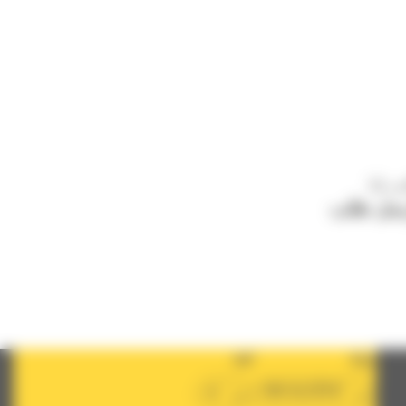
ب لنا
سل طلب
دولة
لغة
ar
BM ALGÉRIE