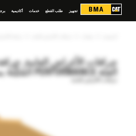
لوحة إدارة ملفات تعريف الارتباط
تجهيز
طلب القطع
خدمات
أكاديمية
برجي
»
»
»
الرئيسية
منتجات
جرافات الأغراض العامة
جرافة الأغراض العامة 4,2 م³ (5,50 ياردة³) الفئ‫‬
الفئة PERFORMANCE ‏‫المُثبَّتة بمسامير‬
جرافات الأغراض العامة