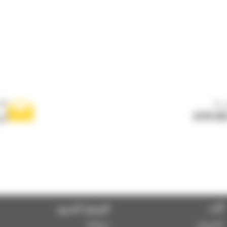
بنا
اكت
0770 55
ار
آلات
الوصول السريع
التمويل
شبكتنا