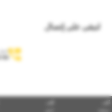
لنبقى على إتصال
اتصل 
5 556
آلات
آلات
شبكتنا
أخبار