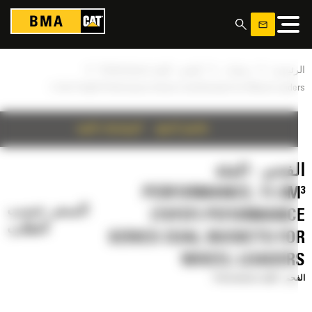
ة إدارة ملفات تعريف الارتباط
»
»
»
رئيسية
منتجات
الفحم - الفئة Performance
11.5m³ (15yd³) Peformance Series Coal Buckets for Wheel Loade
تفاصيل المنتج
المواصفات الفنية
لفحم - الفئة
PERFORMANCE, 11.5M
السعر حسب
(15YD³) PEFORMANC
الطلب
SERIES COAL BUCKETS FO
WHEEL LOADER
م - الفئة Performance