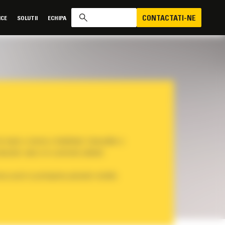
CONTACTATI-NE
ICE
SOLUTII
ECHIPA
toate o istorie a fiabilitatii. Caterpillar a
duselor sale si in controlul calitatii.
rea uzurii si protejarea pieselor mobile.