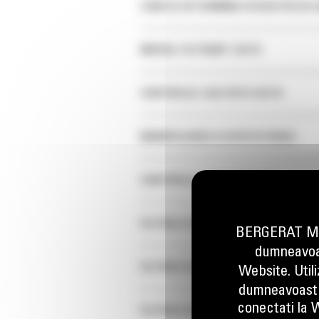
CUM SE DETERMINA EFICACITATEA U
MEDIUL FILTRANT CAT®
CONTROLUL CALITATII CAT®
MANIPULAREA SI DEPOZITAREA
CONTROLUL CONTAMINARII
FILTRELE DE COMBUSTIBIL
BERGERAT MON
dumneavoas
FILTRELE DE AER DE MOTOR
Website. Util
dumneavoastr
conectati la W
FILTRELE DE AER DE CABINA