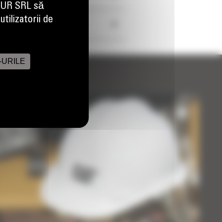
EUR SRL să
tilizatorii de
+
-URILE