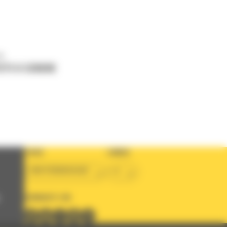
ne
ETI O CERERE
TARA
LIMBA
BM ROMANIAN
ro
URMARITI-NE