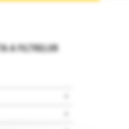
A A FILTRELOR
+
+