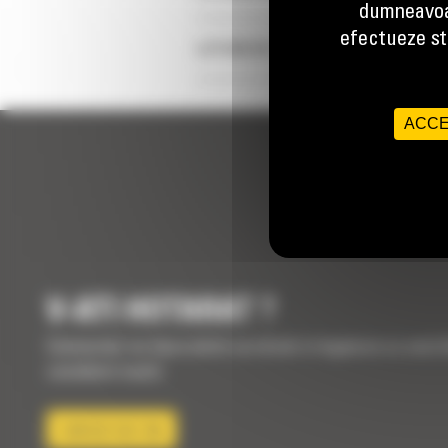
dumneavoa
efectueze stu
LOTURI DE FILTRE
ACCE
V-ATI HOTARAT ?
Contactati-ne daca doriti sa intrati in legatura cu unul 
consilierii nostri
CONTACTATI-NE