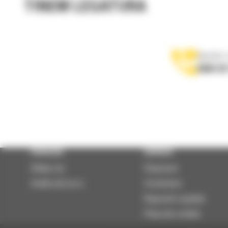
TINEM LEGATURA
Apelati-
0800 89
PRODUSE
SERVICII
Utilaje noi
Depanare
Unelte de lucru
Intretinere
Reparatii capitale
Piese de schimb