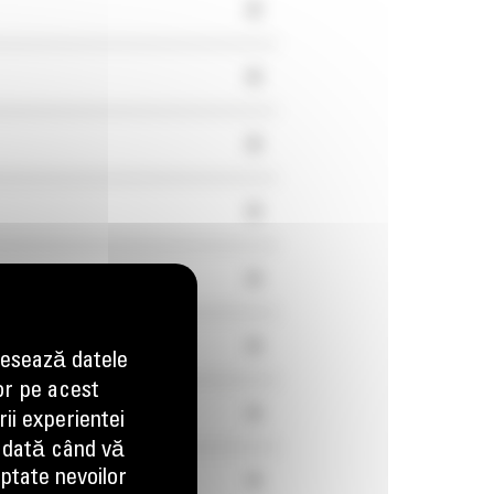
+
+
+
+
+
+
esează datele
or pe acest
+
ii experientei
 dată când vă
aptate nevoilor
+