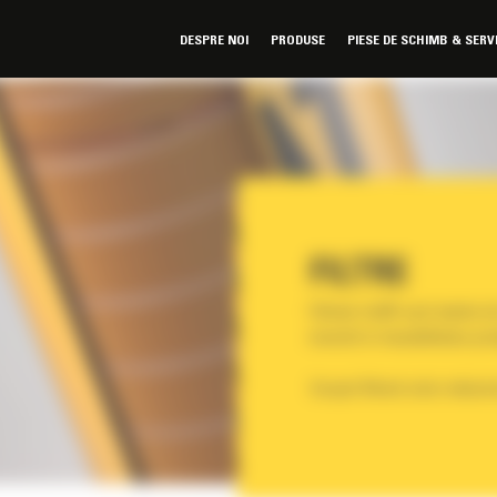
DESPRE NOI
PRODUSE
PIESE DE SCHIMB & SERV
FILTRE
Filtrele Cat® sunt inainte de 
investit in trasabilitatea pro
Scopul filtrarii este reduce