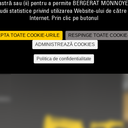
stră sau (ii) pentru a permite BERGERAT MONNOY
dii statistice privind utilizarea Website-ului de către u
Internet. Prin clic pe butonul
PTA TOATE COOKIE-URILE
RESPINGE TOATE COOKIE
ADMINISTREAZĂ COOKIES
Politica de confidentialitate
dintre