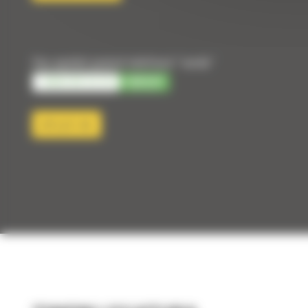
Sau apelati gratuit telefonul “verde”
APELATI-NE