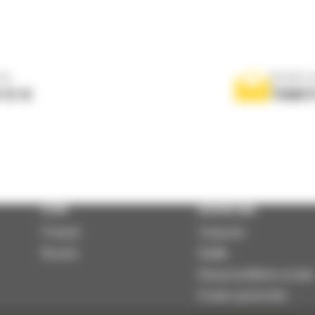
ne
Scrieti-
 10 10
TRIMIT
STIRI
DESPRE NOI
Promotii
Companie
Noutati
Sediile
Responsabilitate sociala
Scoala operatorilor