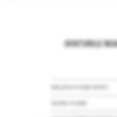
SFATURILE NO
NIVELURI DE FILTRARE DIFERITE
VALORILE FILTRARII