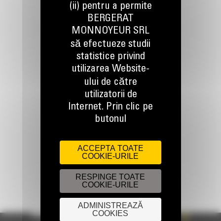
(ii) pentru a permite
TINEM LEGATURA
BERGERAT
MONNOYEUR SRL
să efectueze studii
statistice privind
utilizarea Website-
Apelati-ne
ului de către
0800 89 10 10
utilizatorii de
Internet. Prin clic pe
butonul
Scrieti-ne
TRIMITETI O CERERE
ACCEPTA TOATE
COOKIE-URILE
RESPINGE TOATE
COOKIE-URILE
ADMINISTREAZĂ
COOKIES
PRODUSE