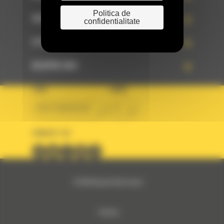
Politica de
SERVICII
confidentialitate
STIRI
DESPRE NOI
TARA
LIMBA
BM ROMANIAN
ro
URMARITI-NE
© 2024 Bergerat-Monnoyeur
Sitemap