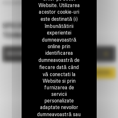
2.5m³ (3.3yd³) Material Handling Bucket for Wheel Loaders
Website. Utilizarea
acestor cookie-uri
este destinată (i)
SPECIFICATII
îmbunătătirii
experientei
TEHNICE
dumneavoastră
online prin
identificarea
+
DESCRIERE
dumneavoastră de
fiecare dată când
DESCARCA BROSURA
vă conectati la
Website si prin
furnizarea de
servicii
personalizate
adaptate nevoilor
dumneavoastră sau