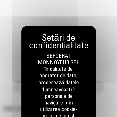
BERGERAT
MONNOYEUR SRL
în calitate de
operator de date,
procesează datele
dumneavoastră
personale de
navigare prin
2.5M³ (3.3YD³)
utilizarea cookie-
urilor pe acest