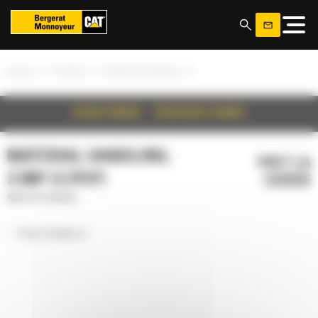
Panoul de gestionare a panourilor cookie
»
»
»
Acasa
Produse
Material Handling
DETALII PRODUS
SPECIFICATII TEHNICE
MATERIAL HANDLING,
PRET LA
2.5M³ (3.3YD³)
CERERE
Material Handling