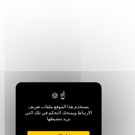
يستخدم هذا الموقع ملفات تعريف
الارتباط ويمنحك التحكم في تلك التي
تريد تنشيطها