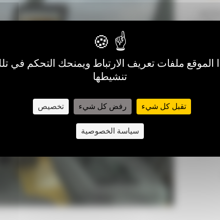
رج من
خلال شاشات عرض ملونة تعمل باللمس بحجم 25 سم
وجيه
الموقع ملفات تعريف الارتباط ويمنحك التحكم في تلك
تنشيطها
ة
هولة.
تقبل كل شيء
رفض كل شيء
تخصيص
خلال
ع إليه
سياسة الخصوصية
اطي
د معرف
التعريف