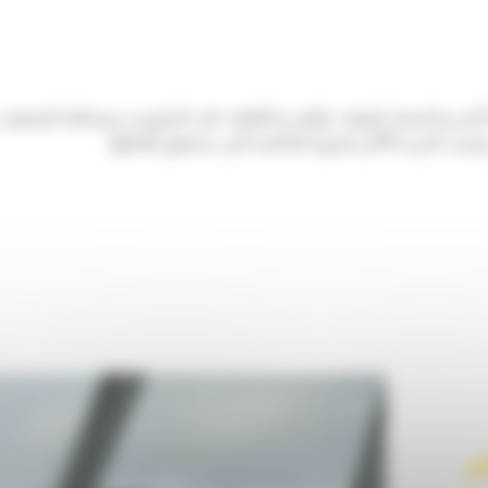
حقق ماكينة إصلاح الطرق/ماكينة تثبيت الطرق Cat® RM400 التدرج الممتاز للمواد، والقدرة الفائقة على 
يت التربة الأكثر قسوة الماكينة التي ستحقق أهدافها.
م