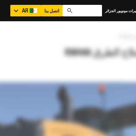
AR
اتصل بنا
رات مونويور الجزائر
RM4
 الطرق RM400