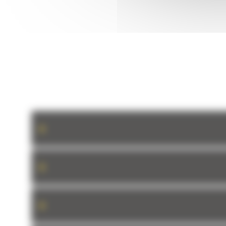
+
+
+