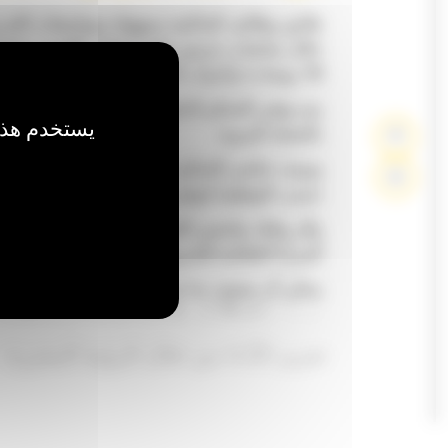
طابق وظائف الماكينة بسهولة بمواصفات التد
(10 بوصات) وأدوات التحكم ذات الأزرار الانضغاطية
يتم توفير التحكم الدقيق بالماكينة من خلال الت
يستخدم هذا 
بالعجلة اليدوية
وتوجد عناصر التحكم في أماكن مريحة ومجمّع
حسب الوظيفة لتوفير الوصول إليها بسرعة وس
وفّر وقتك واضمن العمق الثابت لكل قطع من 
المزايا التلقائية للخروج من عمق القطع والرجو
يمكن أن يضيف بدء تشغيل المحرك بزر انضغ
بدون مفتاح الأمان والراحة عند استخدام أكوا
المُّشغل لاستعادة تفضيلات المُّشغل وملفات 
تعزيز الأداء من خلال الرؤية المعززة
المحفوظة بمجرد تسجيل الدخول