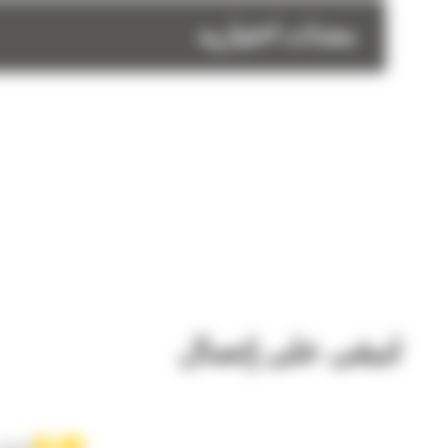
معدات اختياريه
لنبقى على إتصال