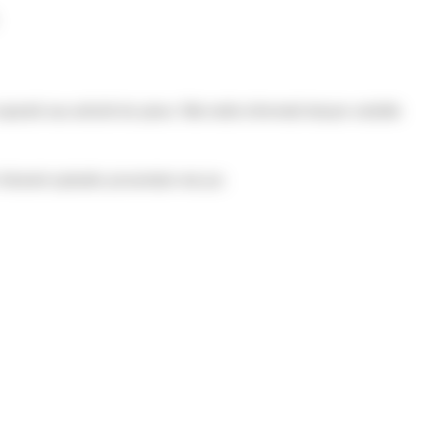
aratii sau achizitii de piese. Mai multe informatii despre solutiile
folosind optiunile prezentate mai jos: