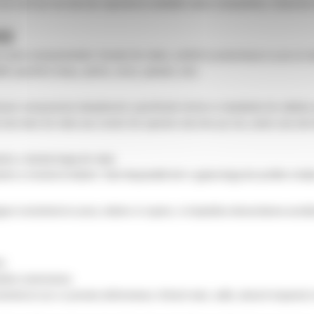
 un cost pe ora mai mic raportat la celelalte marci competitive, trenul de r
CE
oduc uzura componentelor trenului de rulare, astfel le proiecteaza ca pe un 
i specifice (nisip, pietris, noroi, pamant, etc).
ecare componenta indeplineste specificatii stricte si standarde de calitate
rata mai mare de viata sau costuri de operare mai mici pe ora, avem cea ma
ntru o durata lunga de viata.
u a rezista la indoire. Sunt disponibili intr-o gama larga de profile si lati
igura rezistenta la uzura, indoire si rupere, si impiedica desurubarea accid
e.
edica rasturnarea.
istenta la soc si previne deformarea. Arborii mari, caliti, absorb impactul s