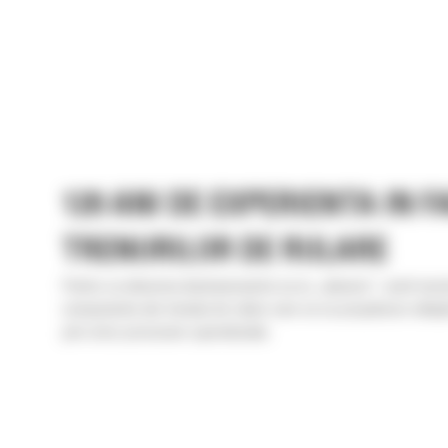
120 ANI DE EXPERIENTA IN 
TRENURILOR DE RULARE
Pentru ca afacerea dumneavoastra sa nu „alunece”, aveti nevo
componente ale trenului de rulare care sa va propulseze utilaje
prin orice provocare operationala.