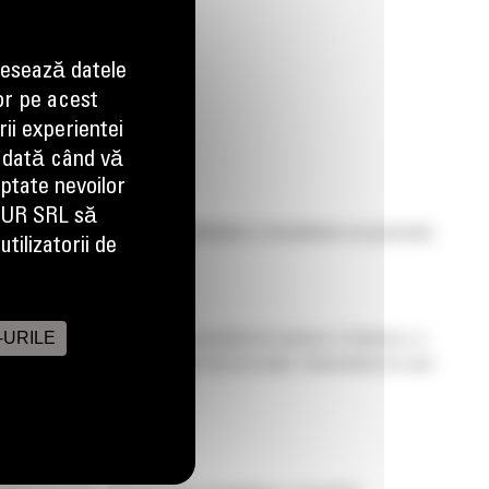
esează datele
or pe acest
ii experientei
 dată când vă
aptate nevoilor
EUR SRL să
renului de rulare care ofera fiabilitate si durabilitate exceptionale
tilizatorii de
-URILE
ineti seama pentru a minimiza costurile de operare si detinere, si
a ajuta sa alegeti cel mai bun tren de rulare. Elementele de care