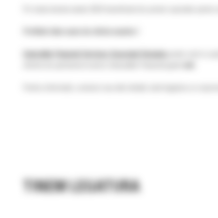
Pe toata durata anului 2024 beneficiati de preturi speciale pent
Profitati chiar acum de oferta noastra !
Caterpillar Financial Services Sucursala Romania
poate veni in spr
oferite de partenerul nostru Caterpillar Financial gasiti
aici
.
Pentru informatii, comenzi sau alte detalii, luati legatura cu rep
TINEM LEGATURA