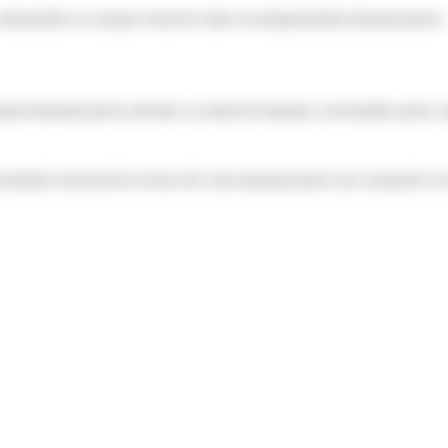
ru elementele ce compun trenul de rulare al echipamentului dumneavoastra.
ijinul dumneavoastra oferindu-va solutii de finantare convenabile pentru rep
rezentantul comercial de service din zona dumneavoastra sau contactati-ne 