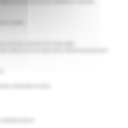
ulare Cat ofera cea mai buna rentabilitate a investitiei
sistem complet.
 pe care niciun concurent nu le poate egala.
i buna solutie de tren de rulare pentru afacerea dumneavoastra.
mi.
entala a elementelor de fixare.
i impiedica indoirea.