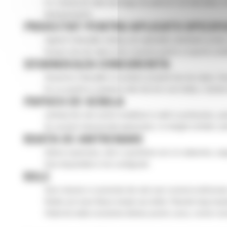
Cu o durata de viata mai lunga, de pana la 2 ori mai mare, si
dumneavoastra.
PROIECTAT PENTRU APLICATII SPECIFI
Inginerii Caterpillar inteleg cum aplicatiile solicitante pr
Fiecare tren de rulare este construit pentru a suporta conditi
DEVANSEAZA CONCURENTA
Deoarece Caterpillar isi produce propriul tren de rulare, fi
Fie ca sunteti in cautarea celui mai mic cost initial, o du
PAPUCII DE SENILA
Laminati din otel carbon modificat si calit in profunzime, pe
Au sectiuni transversale generoase, cu margini curbate, pentr
ROATA DE ANTRENARE
Calirea superioara, atat a suprafetei cat si in adancime, as
Este disponibila in trei configuratii.
ROLE
Sunt robuste si construite din otel care rezista la deformar
Rolele pot avea flansa simpla sau dubla. Flansele largi impi
Otelul de inalta rezistenta elimina practic uzura, creste rez