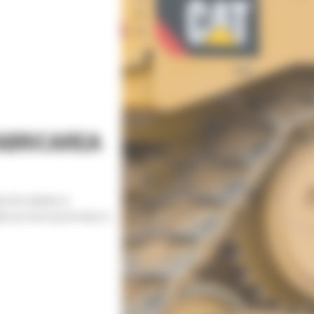
FABRICAREA
ie de sisteme si
le pe orice tip de teren si