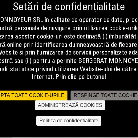
NOYEUR SRL în calitate de operator de date, proc
tră personale de navigare prin utilizarea cookie-uril
izarea acestor cookie-uri este destinată (i) îmbunătătir
TRENURI DE RULARE
ă online prin identificarea dumneavoastră de fiecare
ebsite si prin furnizarea de servicii personalizate ad
 ale trenului de rulare, oferind calitatea pe care o asteptati.
stră sau (ii) pentru a permite BERGERAT MONNOY
ultura si alte industrii cu aplicatii solicitante, construim componente ale t
dii statistice privind utilizarea Website-ului de către u
Internet. Prin clic pe butonul
PTA TOATE COOKIE-URILE
RESPINGE TOATE COOKIE
le de lucru este unul dintre cei mai importanti factori de care trebuie sa t
nnoyeur dispune de toate cunostintele si instrumentele necesare pentru a v
ADMINISTREAZĂ COOKIES
 de functionare dorita a trenului de rulare.
Politica de confidentialitate
ditii reale.