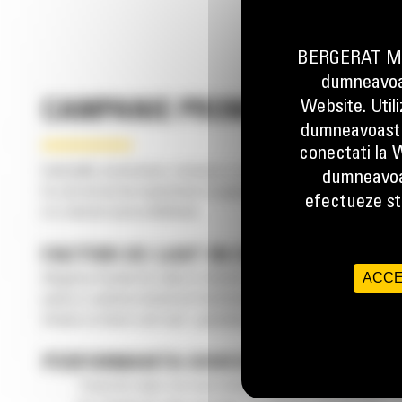
BERGERAT MON
dumneavoas
Website. Util
CAMPANIE PROMOTIONALA – 
dumneavoastr
conectati la W
Caterpillar proiecteaza, testeaza si produce sisteme si componente
dumneavoa
Cu zeci de ani de experienta in exploatare forestiera, minerit, agric
efectueze stu
si o rata de uzura echilibrata.
FACTORI DE LUAT IN CONSIDERARE:
ACCE
Alegerea trenului de rulare in functie de echipament si de conditii
pentru a optimiza durata de functionare a utilajului. Bergerat Mo
trebuie sa tinem cont sunt : greutatea utilajului, aplicatia si durata
PERFORMANTA DOVEDITA
Trenul de rulare Cat este testat in fabrica si pe teren, in con