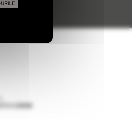
-URILE
ne
ETI O CERERE