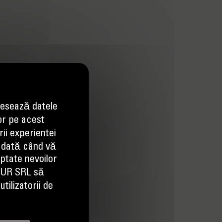
esează datele
or pe acest
ii experientei
 dată când vă
aptate nevoilor
EUR SRL să
tilizatorii de