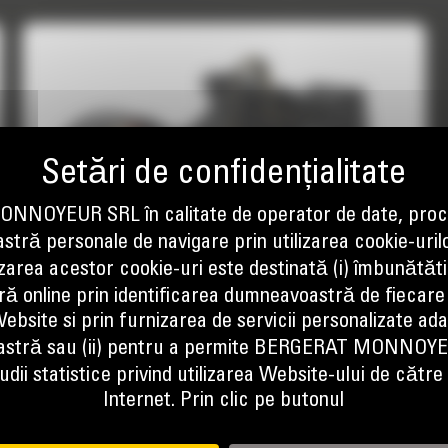
NOYEUR SRL în calitate de operator de date, proc
tră personale de navigare prin utilizarea cookie-uril
izarea acestor cookie-uri este destinată (i) îmbunătătir
ă online prin identificarea dumneavoastră de fiecare
FREZA RADACINI, SG16B
ebsite si prin furnizarea de servicii personalizate ad
stră sau (ii) pentru a permite BERGERAT MONNOY
Conceputa pentru indepartarea radacinilor din
locatii rezidentiale, comerciale si agricole.
dii statistice privind utilizarea Website-ului de către u
Internet. Prin clic pe butonul
Pret la cerere