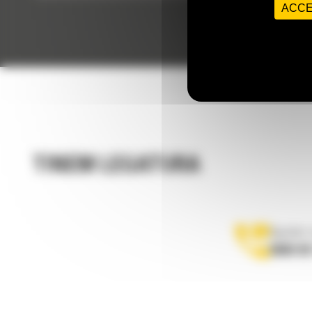
ACCE
TINEM LEGATURA
Apelati-
0800 89