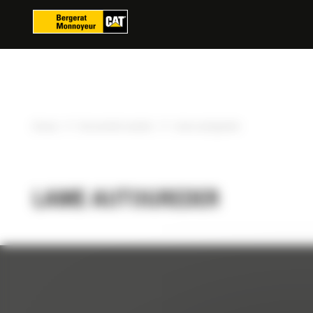
Panoul de gestionare a panourilor cookie
»
»
Acasa
Accesorile noastre
Lame autogreder
LAME AUTOGREDER