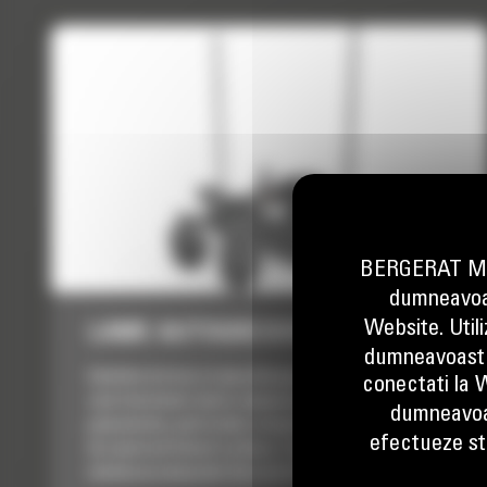
BERGERAT MON
dumneavoas
Website. Util
LAME AUTOGREDER, GB124
dumneavoastr
Uneltele de lucru Lama Autogreder Cat® Smart
conectati la W
sunt destinate taierii, deplasarii si nivelarii
dumneavoa
pamantului, pietrisului, nisipului si a oricarui alt tip
efectueze stu
de material folosit ca baza. Compatibile cu
miniincarcatoarele Cat seria D3.