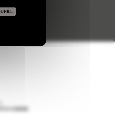
-URILE
ne
ETI O CERERE