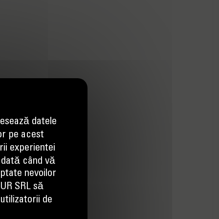
esează datele
or pe acest
ii experientei
 dată când vă
aptate nevoilor
EUR SRL să
tilizatorii de