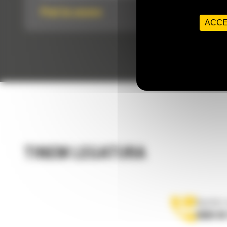
Pret la cerere
ACCE
TINEM LEGATURA
Apelati-
0800 89