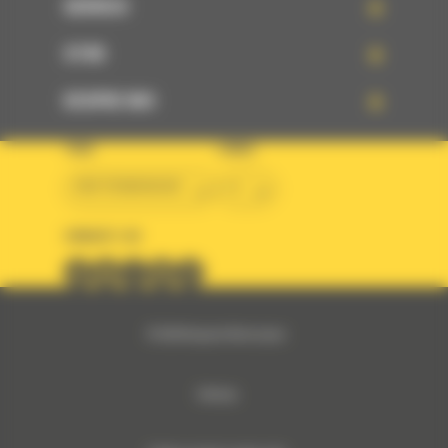
SERVICII
STIRI
DESPRE NOI
TARA
LIMBA
BM ROMANIAN
ro
URMARITI-NE
© 2024 Bergerat-Monnoyeur
Sitemap