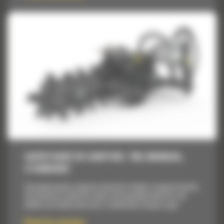
SAPATOARE DE SANTURI, T6B, MANUAL,
STANDARD
Concepute pentru saparea santurilor drepte si inguste inainte
de instalarea cablurilor pentru bransamente electrice, de
telefon sau televiziune sau a conductelor de apa si gaz.
Pret la cerere