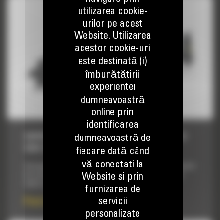
utilizarea cookie-
urilor pe acest
Website. Utilizarea
acestor cookie-uri
este destinată (i)
îmbunătătirii
experientei
dumneavoastră
online prin
identificarea
SAPATOARE DE SANTURI, T9B HYDRAULIC
dumneavoastră de
SIDE SHIFT
fiecare dată când
vă conectati la
Concepute pentru saparea santurilor drepte si inguste inainte
de instalarea cablurilor pentru bransamente electrice, de
Website si prin
telefon sau televiziune sau a conductelor de apa si gaz.
furnizarea de
servicii
Pret la cerere
personalizate