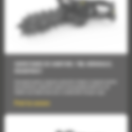
SAPATOARE DE SANTURI, T9B, HIDRAULIC,
ROCKFROST
Concepute pentru saparea santurilor drepte si inguste inainte
de instalarea cablurilor pentru bransamente electrice, de
telefon sau televiziune sau a conductelor de apa si gaz.
Pret la cerere