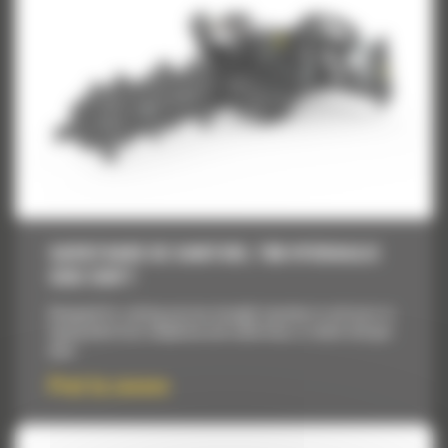
SAPATOARE DE SANTURI, T9B HYDRAULIC
SIDE SHIFT
Designed for cutting narrow straight trenches in soil prior to
laying electrical, telephone and cable lines, or water and gas
pipe.
Pret la cerere