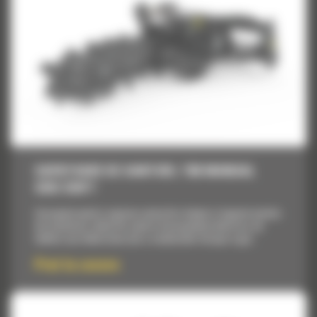
SAPATOARE DE SANTURI, T9B MANUAL
SIDE SHIFT
Concepute pentru saparea santurilor drepte si inguste inainte
de instalarea cablurilor pentru bransamente electrice, de
telefon sau televiziune sau a conductelor de apa si gaz.
Pret la cerere