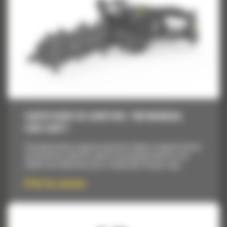
SAPATOARE DE SANTURI, T9B MANUAL
SIDE SHIFT
Concepute pentru saparea santurilor drepte si inguste inainte
de instalarea cablurilor pentru bransamente electrice, de
telefon sau televiziune sau a conductelor de apa si gaz.
Pret la cerere