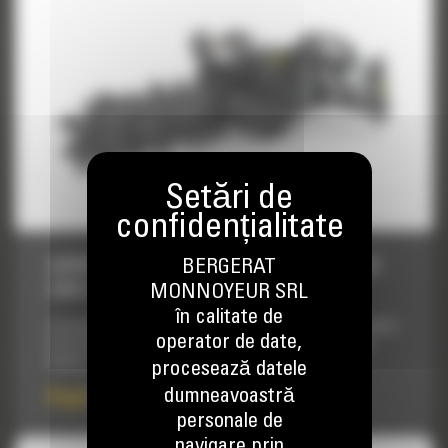
SAPATOARE DE SANTURI, T9B HYDRAULIC
BERGERAT
SIDE SHIFT
MONNOYEUR SRL
în calitate de
Concepute pentru saparea santurilor drepte si inguste inainte
operator de date,
de instalarea cablurilor pentru bransamente electrice, de
telefon sau televiziune sau a conductelor de apa si gaz.
procesează datele
dumneavoastră
Pret la cerere
personale de
navigare prin