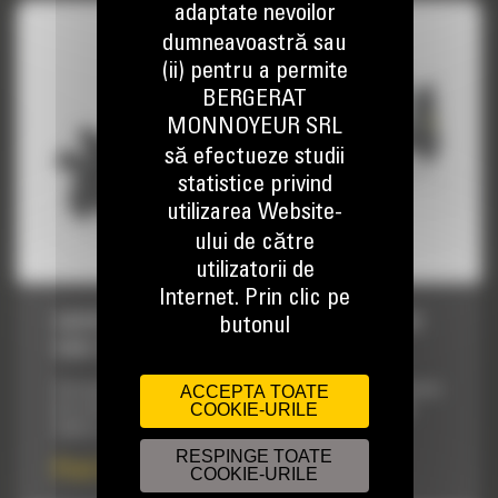
adaptate nevoilor
dumneavoastră sau
(ii) pentru a permite
BERGERAT
MONNOYEUR SRL
să efectueze studii
statistice privind
utilizarea Website-
ului de către
utilizatorii de
Internet. Prin clic pe
SAPATOARE DE SANTURI, T9B HYDRAULIC
butonul
SIDE SHIFT
ACCEPTA TOATE
Concepute pentru saparea santurilor drepte si inguste inainte
COOKIE-URILE
de instalarea cablurilor pentru bransamente electrice, de
telefon sau televiziune sau a conductelor de apa si gaz.
RESPINGE TOATE
Pret la cerere
COOKIE-URILE