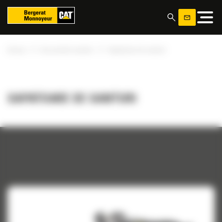
Panoul de gestionare a panourilor cookie
»
»
Acasa
Accesorile noastre
Sapatoare de santuri
SAPATOARE DE SANTURI