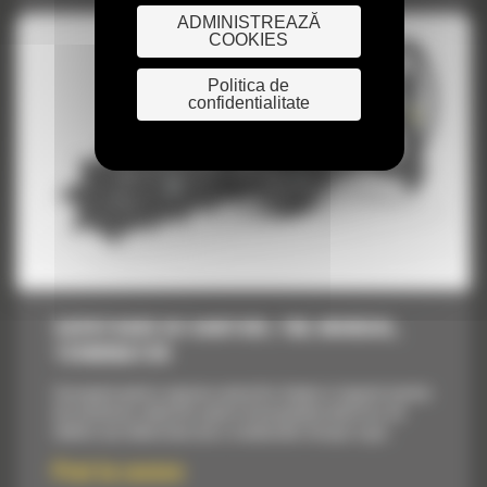
ADMINISTREAZĂ
COOKIES
Politica de
confidentialitate
SAPATOARE DE SANTURI, T6B, MANUAL,
TERMINATOR
Concepute pentru saparea santurilor drepte si inguste inainte
de instalarea cablurilor pentru bransamente electrice, de
telefon sau televiziune sau a conductelor de apa si gaz.
Pret la cerere