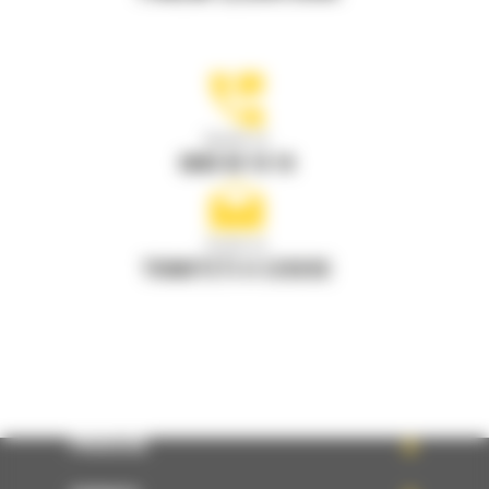
Apelati-ne
0800 89 10 10
Scrieti-ne
TRIMITETI O CERERE
PRODUSE