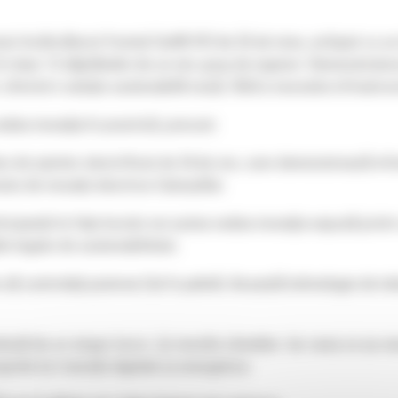
lusiv încărcătorul frontal Cat® 972 de 25 de tone, echipat cu u
t în doar 12 săptămâni de un mic grup de ingineri. Demonstrato
, oferind o soluție sustenabilă nouă, fără a necesita infrastru
 vedea inovația în practică, precum:
e de șantier electrificat de 24 de ore, care demonstrează info
lui de inovații electrice Caterpillar.
cipanții la fața locului vor putea vedea inovația expusă print
le legate de sustenabilitate.
să controlați puterea Cat în palmă. Această tehnologie de te
dusă de un singur lucru: 🤝 nevoile clienților. Iar ceea ce au
riile lor tranziții digitale și energetice.