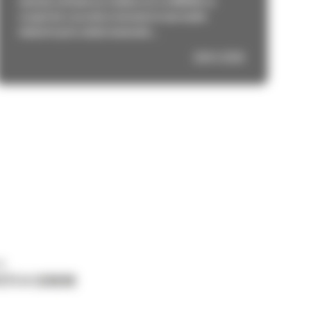
anunțat extinderea colaborării cu NVIDIA cu
scopul de a accelera inovația în mai multe
industrii prin soluții avansate...
29/01/2026
ne
ETI O CERERE