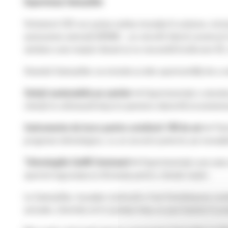
Experiența Caterpillar
Vizitatorii CES vor putea vedea inovația în acțiune, inc
autonomie extinsă (EREM) – un retrofit hibrid construi
similare unei mașini diesel și nu necesită încărcare DC
Standul Caterpillar va include și alte oportunități de a
Soluții sustenabile pe șantier
➡ Experimentați o simular
clienții le utilizează deja la șantiere datorită ecosistemu
Instrumente de lucru pentru următorii 100 de ani
➡ Parti
progrese tehnologice, cu un accent puternic pe inovații
Tehnologiile Cat® Command
➡ Experimentați cum este 
sporind siguranța și eficiența pentru clienții noștri.
La Caterpillar, inovația continuă a fost întotdeauna con
actuale, oferindu-le în același timp un pas înainte în prop