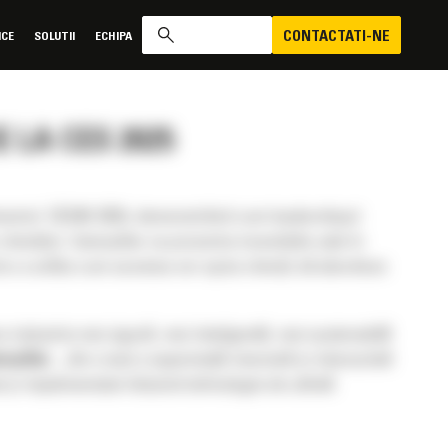
CONTACTATI-NE
ICE
SOLUTII
ECHIPA
 LA CES 2025
imentul
CES® 2025
, demonstrând cum leadershipul
enților. Caterpillar va prezenta investițiile sale în
ntru a arăta cum acestea vor ajuta clienții să abordeze
 industria mai sigură, mai inteligentă, mai sustenabilă
erpillar
. „
Am creat o experiență imersivă și interactivă
ate și implementate folosind tehnologie de ultimă