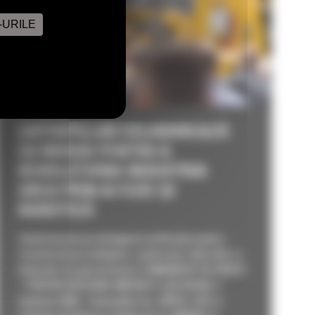
-URILE
CATERPILLAR COLABOREAZĂ
CU NVIDIA PENTRU A
REVOLUȚIONA INDUSTRIA
GREA PRIN AI FIZIC ȘI
ROBOTICĂ
Soluții bazate pe inteligență artificială pentru
transformarea utilajelor, șantierelor, fabricilor și
lanțurilor de aprovizionare COMUNICAT DE PRESĂ
– PENTRU DIFUZARE IMEDIATĂ LAS VEGAS, 7
ianuarie 2026 – Caterpillar Inc. (NYSE: CAT) a