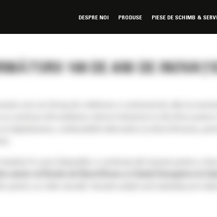
DESPRE NOI
PRODUSE
PIESE DE SCHIMB & SERV
ĂTORII 100 DE ANI DE INOVAȚIE
ceasta unui an întreg de celebrare a centenarului său la even
a continua să modeleze viitorul industriei și să ofere putere cli
 digitalizarea, combustibilii alternativi și electrificarea, pe
lui.
odului în care Caterpillar a continuat să inoveze pentru a face
senior al Diviziei de Electrificare și Soluții Energetice la Cat
lar pentru un viitor durabil. Aceste soluții sunt atestate prin d