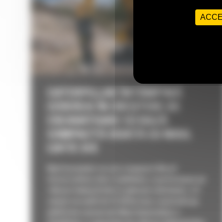
ACCE
CATERPILLAR ÎNTÂMPINĂ
CEREREA ÎN CREȘTERE DE
EXCAVATOARE CU RAZĂ
COMPACTĂ ODATĂ CU NOUL
CAT® 319
Noul excavator cu rază compactă 𝙉𝙚𝙭𝙩
𝙂𝙚𝙣𝙚𝙧𝙖𝙩𝙞𝙤𝙣 oferă stabilitate și performanțe de
ridicare îmbunătățite în aplicații solicitante. o O
soluție versatilă de 19-20 de tone, construită pe
platforma consacrată Next Generation; o