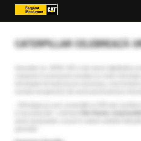
Panoul de gestionare a panourilor cookie
CATERPILLAR CELEBREAZĂ URM
Caterpillar Inc. (NYSE: CAT) a dat startul săptămâna a
companiei în promovarea inovației și a noilor tehnologii v
tehnologiile de bază precum autonomia, conectivitatea și
tranziția energetică și să construiască șantierul viitoru
„
Tehnologia pe care o prezentăm la CES este rezultatul m
și mai puternică
,” a declarat
Rob Hoenes, vicepreședinte 
pentru participanți, ce pune în valoare soluțiile Caterpil
generație.
”