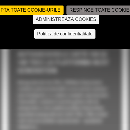
PTA TOATE COOKIE-URILE
RESPINGE TOATE COOKIE
ADMINISTREAZĂ COOKIES
Politica de confidentialitate
AUTOGREDERELE CAT® 150 ȘI
160 TREC LA PLATFORMA NEXT
GENERATION
Autogrederele Cat 150 și 160 Next Generation
combină puterea dovedită cu un set de comenzi
mai inteligente și o cabină complet reproiectată.
Caterpillar continuă tranziția gamei sale de
autogredere către platforma Next Generation,
anunțând autogrederele Cat® 150 și 160 ca fiind
cele mai noi modele reproiectate – sprijinind
clienții să...