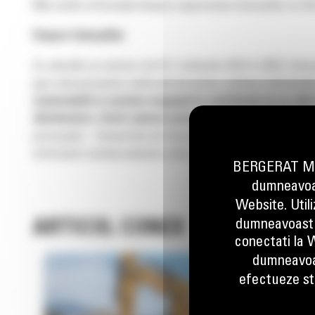
Mai multe informații despre experiența Caterpillar la CE
Despre Caterpillar
Cu vânzări și venituri de 67,1 miliarde USD în 2023, Cat
gaz natural pentru vehicule de teren, turbine industrial
sustenabilă și suntem angajați în contribuția la un viit
distribuitori, oferă valoare excepțională care îi ajută p
principale – Industriile de Construcții, Industriile de 
informatii vizitați website-urile caterpillar.com sau b
BERGERAT MON
dumneavoas
Website. Util
dumneavoastr
ARTICOL CONEX
conectati la W
dumneavoa
efectueze stu