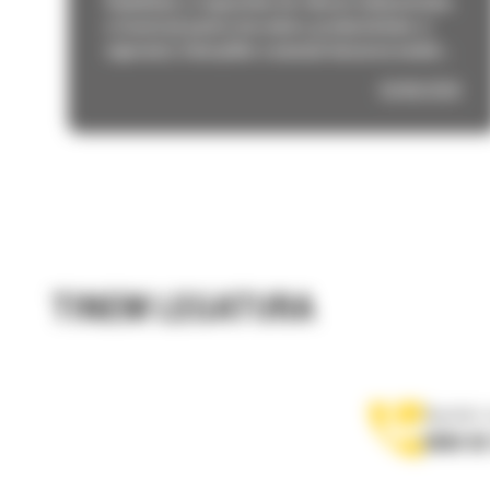
Stabilitate și capacitate de ridicare îmbunătățite;
o Construit pentru încredere, productivitate și
siguranță; Caterpillar a anunțat lansarea noului...
03/06/2026
TINEM LEGATURA
Apelati-
0800 89