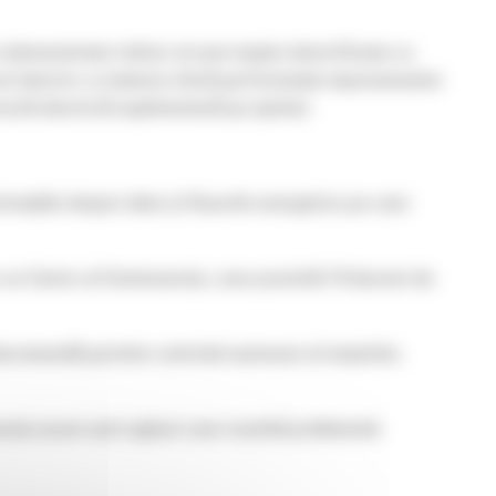
n demonstrator tehnic al unei mașini electrificate cu
rul electric cu baterie oferă performanțe impresionante
ctură electrică suplimentară pe șantier.
rmațiile despre date și fluxurile energetice pe care
r-un Centru al Centenarului, care prezintă 10 decenii de
lecomandă permite controlul autonom al mașinilor,
 nevoie acum sunt opțiuni care rezolvă problemele