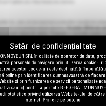
S pot fi găsite aici: http://www.cat.com/ces.
erpillar Inc. este cel mai important producător mondial de echi
e pe gaz și locomotive diesel-electrice.
De peste 100 de ani, a
or cu emisii reduse de carbon. Produsele și serviciile noastre
e clienți să aibă succes.
Caterpillar operează pe toate continen
Resurse și Energie & Transport – și oferind servicii financiare 
m-cat.com/ro sau alăturați-vă conversației pe canalele noastre
NOYEUR SRL în calitate de operator de date, proc
tră personale de navigare prin utilizarea cookie-uril
izarea acestor cookie-uri este destinată (i) îmbunătătir
ă online prin identificarea dumneavoastră de fiecare
ebsite si prin furnizarea de servicii personalizate ad
stră sau (ii) pentru a permite BERGERAT MONNOY
dii statistice privind utilizarea Website-ului de către u
Internet. Prin clic pe butonul