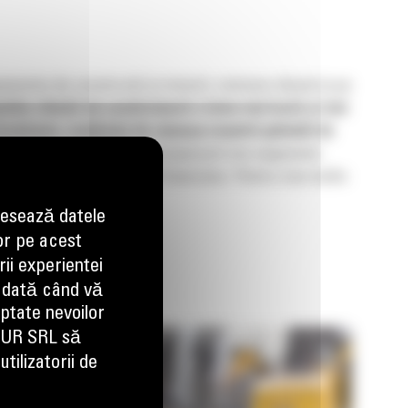
pamente de construcții și minerit, motoare diesel și pe
jutăm clienții să construiască o lume mai bună și mai
 inovatoare, susținute de rețeaua noastră globală de
tele, funcționând în principal prin trei segmente
prin segmentul de Produse Financiare. Pentru mai multe
 de Social Media.
esează datele
or pe acest
ii experientei
 dată când vă
aptate nevoilor
EUR SRL să
tilizatorii de