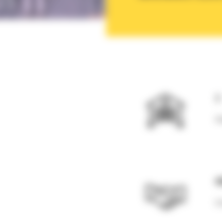
3
At
4
Co