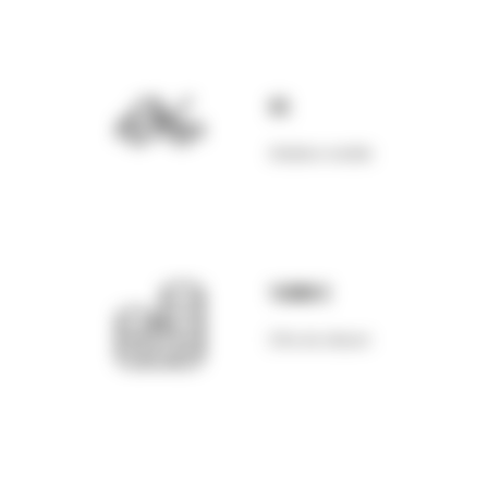
65
Ateliere mobile
160M €
Cifra de afaceri