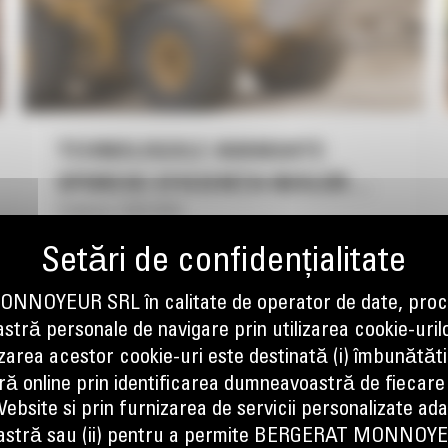
TEHNOLOGIILE AVANSATE
SPORESC EFICIENȚA NOILOR
Publicare 10/01/2024
ÎNCĂRCĂTOARE FRONTALE CAT
950 ȘI 962
Cu performanțe premium, noile încărcătoare
frontale Cat 950 și 962 de nouă generație sunt dotate
cu tehnologii standard, ușor de utilizat, ce sporesc
NOYEUR SRL în calitate de operator de date, proc
eficiența operatorului, oferă factori de umplere a
tră personale de navigare prin utilizarea cookie-uril
cupei consecvenți și măresc productivitatea cu până
izarea acestor cookie-uri este destinată (i) îmbunătătir
la 10% față de modelele anterioare. Aceste
ă online prin identificarea dumneavoastră de fiecare
încărcătoare frontale oferă design-uri specifice
ebsite si prin furnizarea de servicii personalizate ad
pentru a excela în cele mai dificile aplicații, […]
stră sau (ii) pentru a permite BERGERAT MONNOY