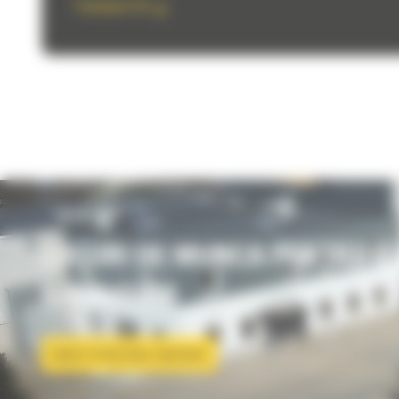
Trimiteti CV
LOCURI DE MUNCA PENTRU C
RECRUTAM
VEDETI POZITIILE CAUTATE