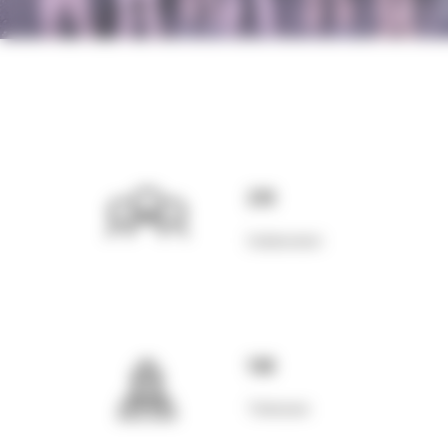
270
Colaboratori
100
Tehnicieni