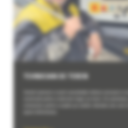
TEHNICIAN DE TEREN
Sunteti autonom si aveti cunoștințele tehnice necesare in m
construcții pentru a interveni singur pe teren. De asemenea,
comunicare pentru a explica pe santier clientului care sunt 
aparut defectiunea.