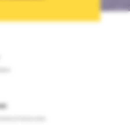
eliere
000
ntracte de Service active