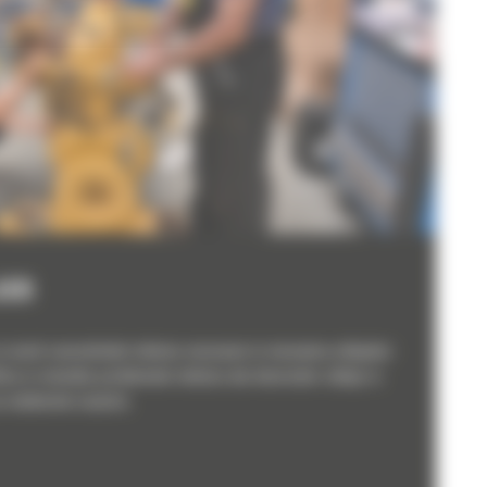
IER
si aveti cunostintele tehnice necesare in mecanica utilajelor
fica si remedia problemele tehnice ale diverselor utilaje si
 atelierele noastre.