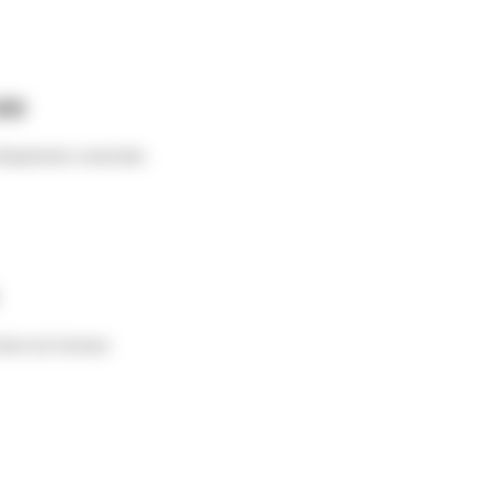
200
hipamente conectate
ntre de formare