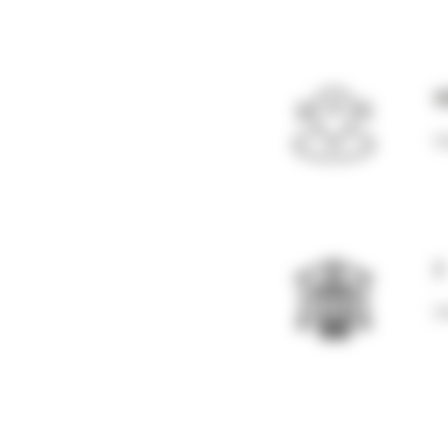
4
Ec
2
Ce