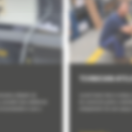
TEHNICIAN ATEL
ecanica utilajelor de
Lucrati foarte bine in echipa 
 posedati bune abilitati de
de constructii pentru a identi
circumstantele in care a
echipamente Cat care ajung in