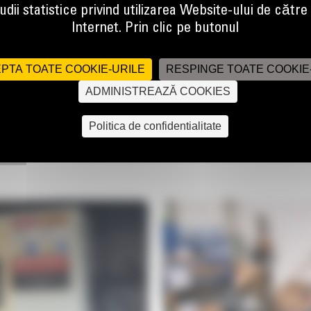
dii statistice privind utilizarea Website-ului de către u
Internet. Prin clic pe butonul
OFESIILE NOASTRE PE PRIMA PAG
PTA TOATE COOKIE-URILE
RESPINGE TOATE COOKIE
ADMINISTREAZĂ COOKIES
Politica de confidentialitate