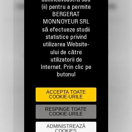
dumneavoastră sau
(ii) pentru a permite
CONCASOARE CU FALCI PE ROTI SANDVIK
BERGERAT
MONNOYEUR SRL
să efectueze studii
statistice privind
utilizarea Website-
ului de către
utilizatorii de
Internet. Prin clic pe
butonul
SCALPERE SANDVIK
ACCEPTA TOATE
COOKIE-URILE
RESPINGE TOATE
COOKIE-URILE
ADMINISTREAZĂ
COOKIES