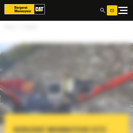
Panoul de gestionare a panourilor cookie
»
Acasa
Sandvik
BERGERAT MONNOYEUR ESTE