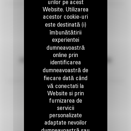
urilor pe acest
Website. Utilizarea
acestor cookie-uri
este destinată (i)
îmbunătătirii
experientei
dumneavoastră
online prin
STATII DE SORTARE MOBILE (CIURURI)
identificarea
SANDVIK
dumneavoastră de
fiecare dată când
vă conectati la
Website si prin
furnizarea de
servicii
personalizate
adaptate nevoilor