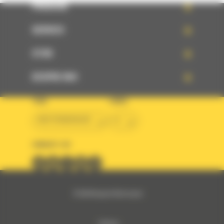
PRODUSE
SERVICII
STIRI
DESPRE NOI
TARA
LIMBA
BM ROMANIAN
ro
URMARITI-NE
© 2024 Bergerat-Monnoyeur
Sitemap