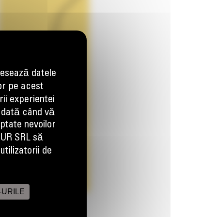
esează datele
or pe acest
ii experientei
 dată când vă
aptate nevoilor
EUR SRL să
tilizatorii de
-URILE