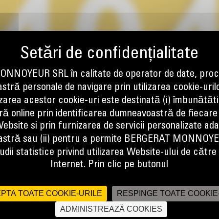
NOYEUR SRL în calitate de operator de date, proc
tră personale de navigare prin utilizarea cookie-uril
izarea acestor cookie-uri este destinată (i) îmbunătătir
ă online prin identificarea dumneavoastră de fiecare
ebsite si prin furnizarea de servicii personalizate ad
stră sau (ii) pentru a permite BERGERAT MONNOY
dii statistice privind utilizarea Website-ului de către u
Internet. Prin clic pe butonul
PTA TOATE COOKIE-URILE
RESPINGE TOATE COOKIE
ADMINISTREAZĂ COOKIES