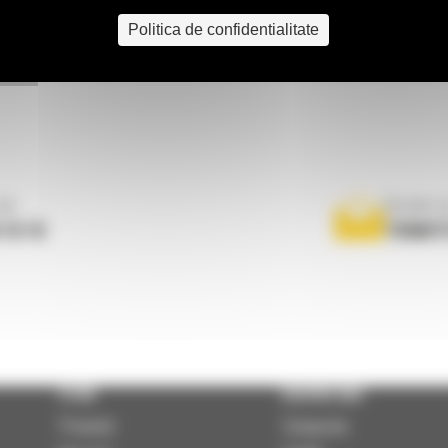
Politica de confidentialitate
ne
Scrieti-
 10 10
TRIMIT
STIRI
DESPRE NOI
Promotii
Companie