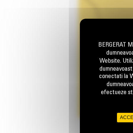
BERGERAT MON
dumneavoas
Website. Util
dumneavoastr
conectati la W
dumneavoa
efectueze stu
ACCE