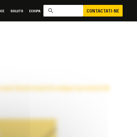
CONTACTATI-NE
ICE
SOLUTII
ECHIPA
i pasii folosind meniul de navigare sau butonul din