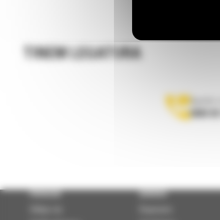
TINEM LEGATURA
Apelati-
0800 89
PRODUSE
SERVICII
Utilaje noi
Depanare