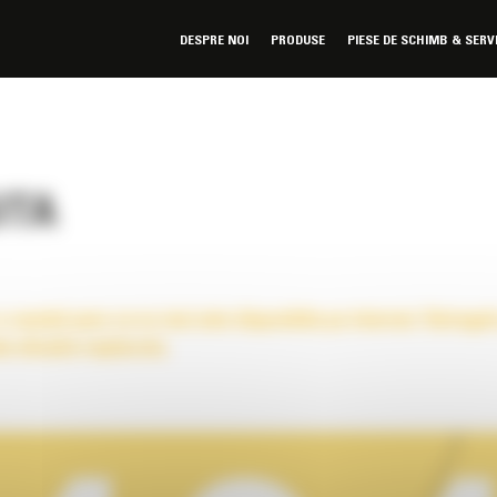
DESPRE NOI
PRODUSE
PIESE DE SCHIMB & SERV
ITA
o cautati pare ca nu mai este disponibila pe internet. Retraget
ta situatie neplacuta.