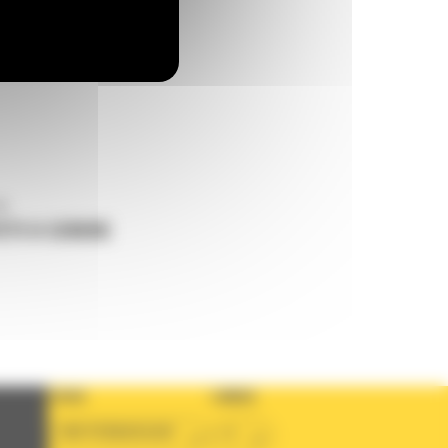
ne
ETI O CERERE
TARA
LIMBA
BM ROMANIAN
ro