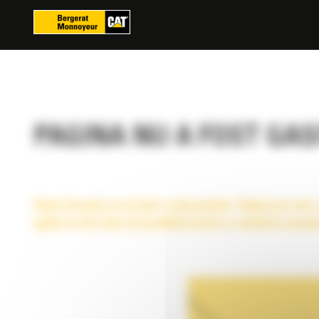
Panoul de gestionare a panourilor cookie
PAGINA NU A FOST GAS
Oops! Se pare ca ai luat o cale gresita. Pagina pe care 
spate si vom face tot posibilul pentru a ameliora aceas