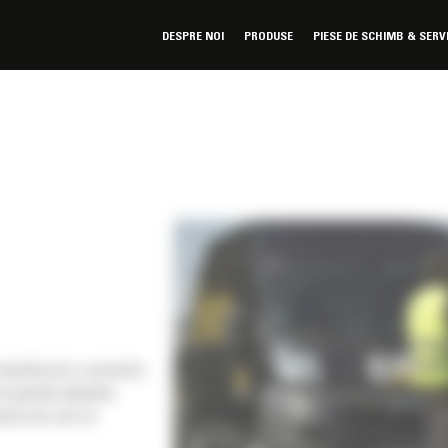
DESPRE NOI
PRODUSE
PIESE DE SCHIMB & SERV
eneficia de o protectie
e garantii adaptate
teasca de care av