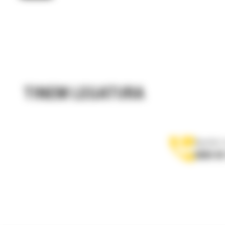
TINEM LEGATURA
Apelati-
0800 89