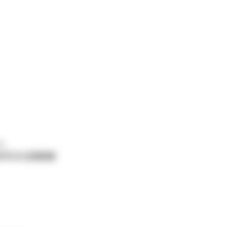
ne
ETI O CERERE