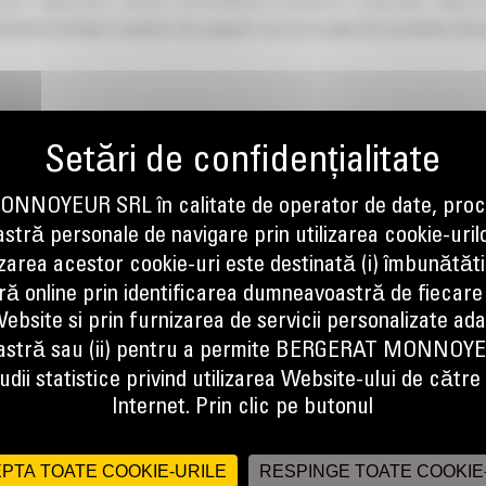
are siguranta, avand certitudinea acoperirii costurilor nepr
itand echipei noastre de experti sa se ocupe de acestea atu
NOYEUR SRL în calitate de operator de date, proc
tră personale de navigare prin utilizarea cookie-uril
izarea acestor cookie-uri este destinată (i) îmbunătătir
ă online prin identificarea dumneavoastră de fiecare
ebsite si prin furnizarea de servicii personalizate ad
stră sau (ii) pentru a permite BERGERAT MONNOY
T USED OFERA DOUA TIPURI DE G
dii statistice privind utilizarea Website-ului de către u
uprinde componentele care produc, transmit si controleaza pute
Internet. Prin clic pe butonul
e pe care o obtineti din garantia pentru sistemul de putere si
abina, frane, structura si pornire. Nu ezitati sa ne contactati p
PTA TOATE COOKIE-URILE
RESPINGE TOATE COOKIE