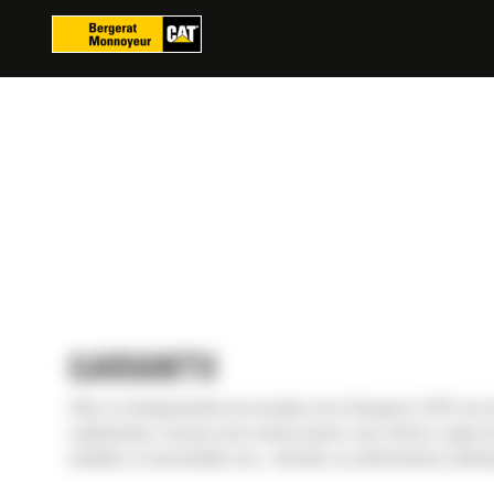
Panoul de gestionare a panourilor cookie
GARANTII
Chiar și echipamentele de incredere de la Bergerat USED pot b
suplimentara. Acesta este motivul pentru care oferim o gama d
unitatilor și necesitatilor dvs., oferindu-va astfel linistea sufle