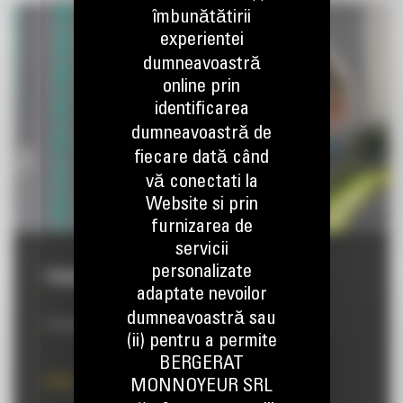
îmbunătătirii
experientei
dumneavoastră
online prin
identificarea
dumneavoastră de
fiecare dată când
vă conectati la
Website si prin
furnizarea de
servicii
personalizate
FINANTARE
adaptate nevoilor
dumneavoastră sau
Finantarea ofertelor in functie de nevoile si proiectele dvs.
(ii) pentru a permite
BERGERAT
Aflati mai multe
MONNOYEUR SRL