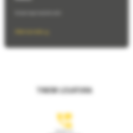
Va luam inapoi masinile vechi.
Aflati mai multe
TINEM LEGATURA
Apelati-ne