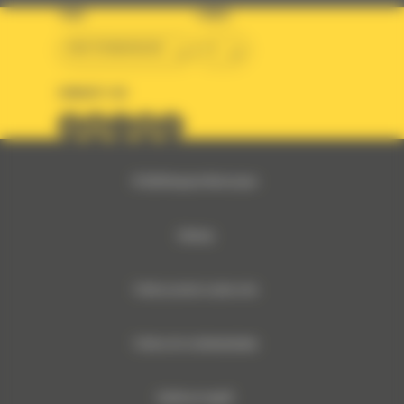
TARA
LIMBA
BM ROMANIAN
ro
URMARITI-NE
© 2024 Bergerat-Monnoyeur
Sitemap
Politica privind cookie-urile
Politica De Confidentialitate
Notificare legală