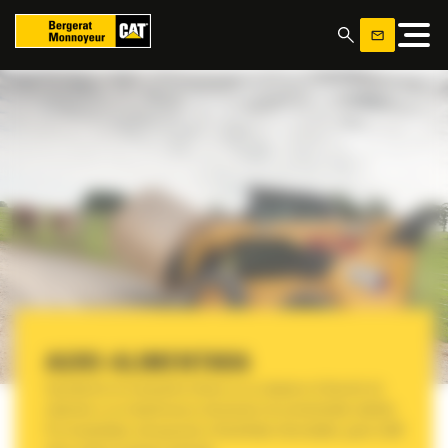
Panoul de gestionare a panourilor cookie
AGRO-ALIMENTARA
Operatiunile de manipulare trebuie sa se adapteze la fluxurile de
materiale si sa indeplineasca obiectivele de productivitate stabilite.
Prin trasabilitate, transparenta si flexibilitate imbunatatite, gama Cat®