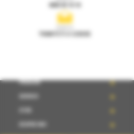
0800 89 10 10
Scrieti-ne
TRIMITETI O CERERE
PRODUSE
SERVICII
STIRI
DESPRE NOI