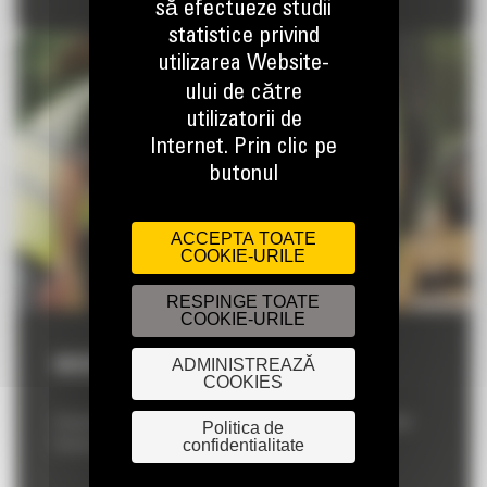
să efectueze studii
statistice privind
utilizarea Website-
ului de către
utilizatorii de
Internet. Prin clic pe
butonul
ACCEPTA TOATE
COOKIE-URILE
RESPINGE TOATE
COOKIE-URILE
ADMINISTREAZĂ
MENTENANTA
COOKIES
Asigurati intretinerea zilnica a utilajelor dumneavoastra in toata
Politica de
confidentialitate
Romania.