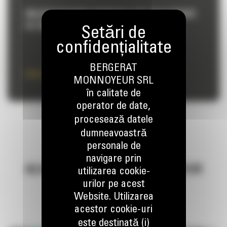
INCARCATOARE FRONTALE DE TALIE MARE
PE PNEURI
BERGERAT
Aflati mai multe
MONNOYEUR SRL
în calitate de
operator de date,
procesează datele
dumneavoastră
personale de
navigare prin
ALEGETI BERGERAT MONNOYEUR
utilizarea cookie-
urilor pe acest
Website. Utilizarea
acestor cookie-uri
este destinată (i)