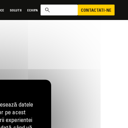
CONTACTATI-NE
ICE
SOLUTII
ECHIPA
esează datele
or pe acest
ii experientei
ne