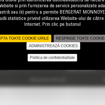
ă online prin identificarea dumneavoastră de fiecare
 10 10
TRIMIT
ebsite si prin furnizarea de servicii personalizate ad
stră sau (ii) pentru a permite BERGERAT MONNOY
dii statistice privind utilizarea Website-ului de către u
Internet. Prin clic pe butonul
PTA TOATE COOKIE-URILE
RESPINGE TOATE COOKIE
STIRI
DESPRE NOI
ADMINISTREAZĂ COOKIES
Promotii
Companie
Noutati
Sediile
Politica de confidentialitate
Responsabilitate sociala
Scoala operatorilor
Politica privind cookie-urile
P