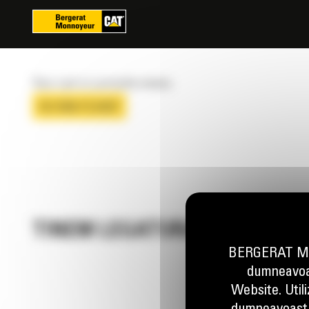
Panoul de gestionare a panourilor cookie
Your cart is currently empty.
RETURN TO SHOP
TINEM LEGATURA
BERGERAT MON
dumneavoas
Website. Util
Apelati-