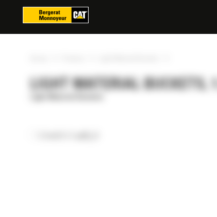
Panoul de gestionare a panourilor cookie
»
»
»
Acasa
Produse
Light Material Buckets
LIGHT MATERIAL BUCKETS, 1.
Light Material Buckets