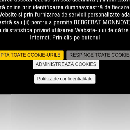
izarea acestor cookie-uri este destinată (i) îmbunătătir
ă online prin identificarea dumneavoastră de fiecare
ebsite si prin furnizarea de servicii personalizate ad
stră sau (ii) pentru a permite BERGERAT MONNOY
dii statistice privind utilizarea Website-ului de către u
Internet. Prin clic pe butonul
PTA TOATE COOKIE-URILE
RESPINGE TOATE COOKIE
ADMINISTREAZĂ COOKIES
Politica de confidentialitate