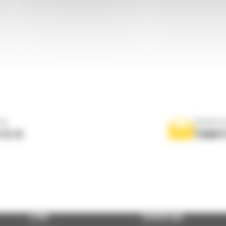
ne
Scrieti-
 10 10
TRIMIT
STIRI
DESPRE NOI