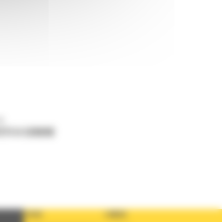
ne
ETI O CERERE
TARA
LIMBA