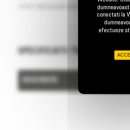
Website. Util
1.3 m3 (1.7 yd3) Cupe pentru materiale usoare
dumneavoastr
conectati la W
dumneavoa
efectueze stu
SPECIFICATII TEHNICE
ACCE
DESCRIERE