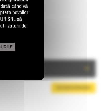
ii experientei
 dată când vă
aptate nevoilor
EUR SRL să
tilizatorii de
-URILE
+
DESCARCA BROSURA