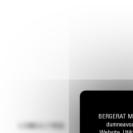
BERGERAT MON
dumneavoas
1.3 M3 (1.7 YD3)