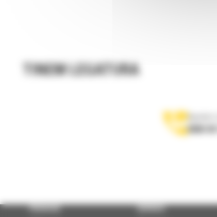
TINEM LEGATURA
Apelati-
0800 89
PRODUSE
SERVICII