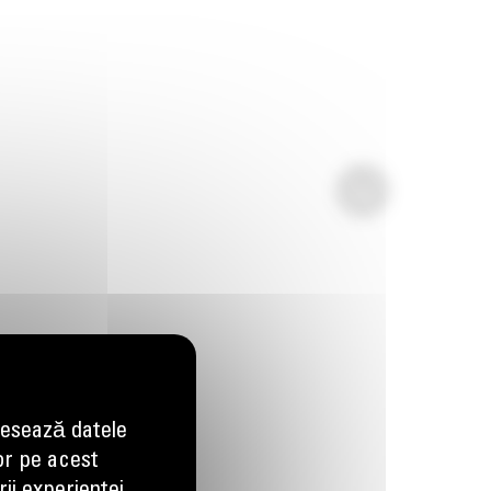
esează datele
or pe acest