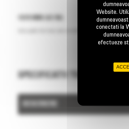
dumneavoas
Website. Util
1070 MM (42 IN)
dumneavoastr
conectati la W
Extra pallet fork tines add versatility to pallet fork carriages f
dumneavoa
efectueze stu
ACCE
SPECIFICATII TEHNICE
DESCRIERE