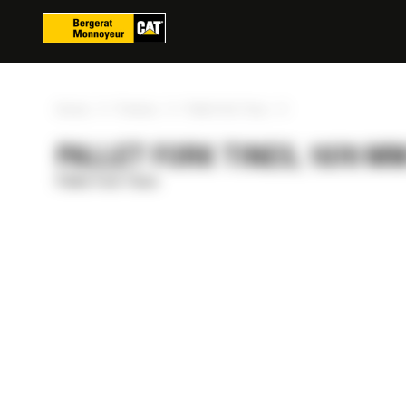
Panoul de gestionare a panourilor cookie
»
»
»
Acasa
Produse
Pallet Fork Tines
PALLET FORK TINES, 1070 MM 
Pallet Fork Tines