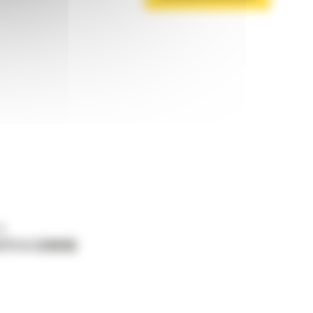
ne
ETI O CERERE