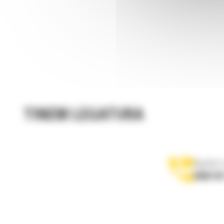
TINEM LEGATURA
Apelati-
0800 89