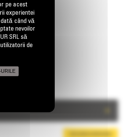
or pe acest
ii experientei
 dată când vă
aptate nevoilor
EUR SRL să
tilizatorii de
-URILE
+
DESCARCA BROSURA