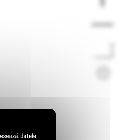
Imagini
Video
esează datele