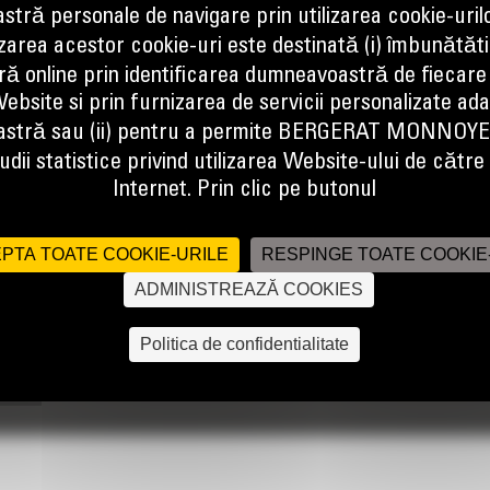
tră personale de navigare prin utilizarea cookie-uril
izarea acestor cookie-uri este destinată (i) îmbunătătir
ă online prin identificarea dumneavoastră de fiecare
ebsite si prin furnizarea de servicii personalizate ad
or moving a wide variety of palletized construction site materials.
stră sau (ii) pentru a permite BERGERAT MONNOY
dii statistice privind utilizarea Website-ului de către u
Internet. Prin clic pe butonul
PTA TOATE COOKIE-URILE
RESPINGE TOATE COOKIE
ADMINISTREAZĂ COOKIES
Politica de confidentialitate