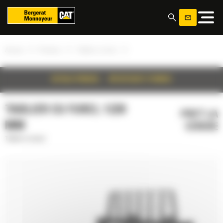
Panoul de gestionare a panourilor cookie
»
»
»
Acasa
Produse
Tablier cu furci
DETALII PRODUS
SPECIFICATII TEHNICE
TABLIER CU FURCI, 1220
PRET LA
MM
CERERE
Tablier cu furci