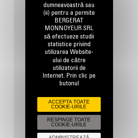
dumneavoastră sau
(ii) pentru a permite
BERGERAT
TINEM LEGATURA
MONNOYEUR SRL
să efectueze studii
statistice privind
utilizarea Website-
ului de către
utilizatorii de
Apelati-ne
0800 89 10 10
Internet. Prin clic pe
butonul
Scrieti-ne
ACCEPTA TOATE
TRIMITETI O CERERE
COOKIE-URILE
RESPINGE TOATE
COOKIE-URILE
ADMINISTREAZĂ