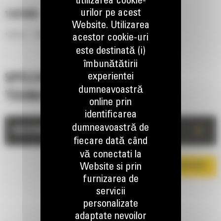
utilizarea cookie-
urilor pe acest
1220 MM
Website. Utilizarea
1220 mm - Tablier cu furci
acestor cookie-uri
este destinată (i)
îmbunătătirii
experientei
SPECIFICATII
dumneavoastră
TEHNICE
online prin
identificarea
dumneavoastră de
+
DESCRIERE
fiecare dată când
vă conectati la
Website si prin
DESCARCA BROSURA
furnizarea de
servicii
personalizate
adaptate nevoilor