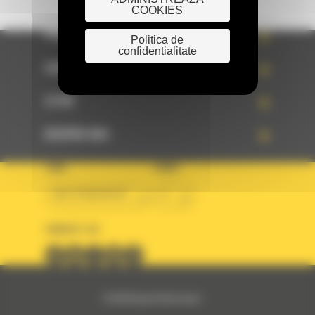
COOKIES
PRODUSE
Politica de
confidentialitate
SERVICII
STIRI
DESPRE NOI
TARA
LIMBA
BM ROMANIAN
ro
URMARITI-NE
© 2024 Bergerat-Monnoyeur