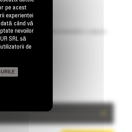
esează datele
or pe acest
ii experientei
 dată când vă
aptate nevoilor
atita, performante de transmisie imbunatatite si o gama de
EUR SRL să
tilizatorii de
-URILE
+