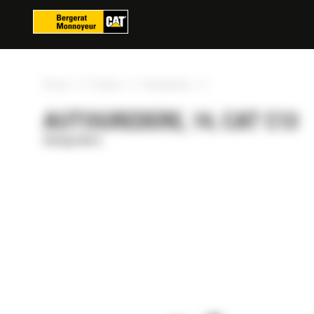
Panoul de gestionare a panourilor cookie
»
»
»
Acasa
Produse
Autogredere
AUTOGREDERE, 14, CAT C13
Autogredere