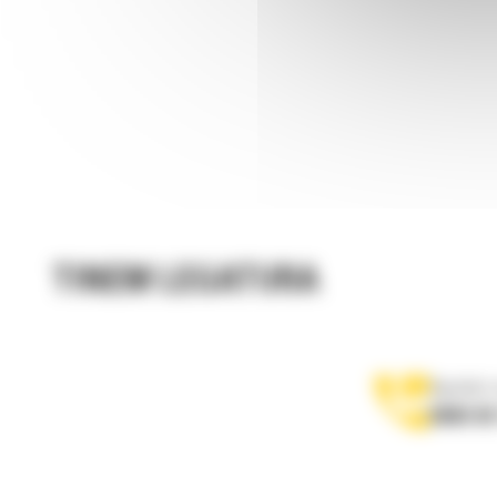
TINEM LEGATURA
Apelati-
0800 89