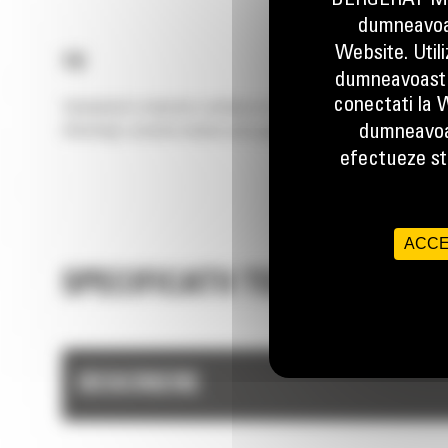
BERGERAT MON
dumneavoas
Website. Util
14
dumneavoastr
conectati la W
Standardul in industrie continua sa se dezvolte cu autogreder
tehnologii, aceasta masina este gata sa exceleze in proiectele d
dumneavoa
efectueze stu
ACCE
SPECIFICATII TEHNICE
DESCRIERE