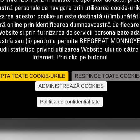
NOYEUR SRL în calitate de operator de date, proc
tră personale de navigare prin utilizarea cookie-uril
izarea acestor cookie-uri este destinată (i) îmbunătătir
ă online prin identificarea dumneavoastră de fiecare
ebsite si prin furnizarea de servicii personalizate ad
ele Cat® 14 (14M3). Cu un motor mai mare, economie de carburant imbunat
vs. de nivelare si finisare.
stră sau (ii) pentru a permite BERGERAT MONNOY
dii statistice privind utilizarea Website-ului de către u
Internet. Prin clic pe butonul
PTA TOATE COOKIE-URILE
RESPINGE TOATE COOKIE
ADMINISTREAZĂ COOKIES
Politica de confidentialitate