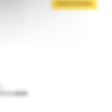
DESCARCA BROSURA
ne
ETI O CERERE