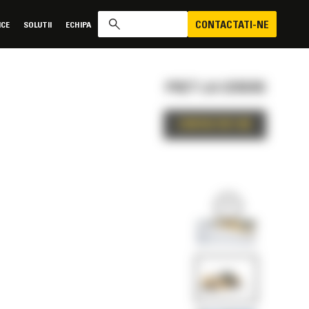
CONTACTATI-NE
ICE
SOLUTII
ECHIPA
PRET LA CERERE
CONTACTATI-NE