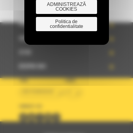
ADMINISTREAZĂ
COOKIES
Politica de
PRODUSE
confidentialitate
SERVICII
STIRI
DESPRE NOI
TARA
LIMBA
BM ROMANIAN
ro
URMARITI-NE