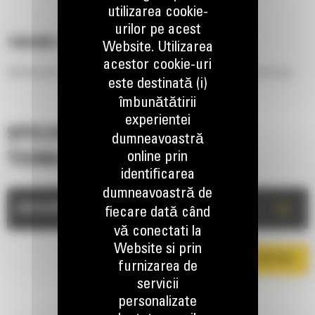
utilizarea cookie-
urilor pe acest
1400 MM (55 IN)
Website. Utilizarea
acestor cookie-uri
Utilizate pentru curatarea santurilor, taluzare, nivelare si alte lucrari de finisare.
este destinată (i)
îmbunătătirii
experientei
SPECIFICATII
dumneavoastră
online prin
TEHNICE
identificarea
dumneavoastră de
+
DESCRIERE
fiecare dată când
vă conectati la
Website si prin
DESCARCA BROSURA
furnizarea de
servicii
personalizate