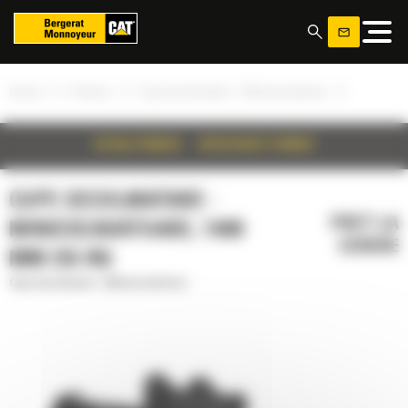
Panoul de gestionare a panourilor cookie
»
»
»
Acasa
Produse
Cupe decolmatare - Miniexcavatoare
DETALII PRODUS
SPECIFICATII TEHNICE
CUPE DECOLMATARE -
PRET LA
MINIEXCAVATOARE, 1400
CERERE
MM (55 IN)
Cupe decolmatare - Miniexcavatoare