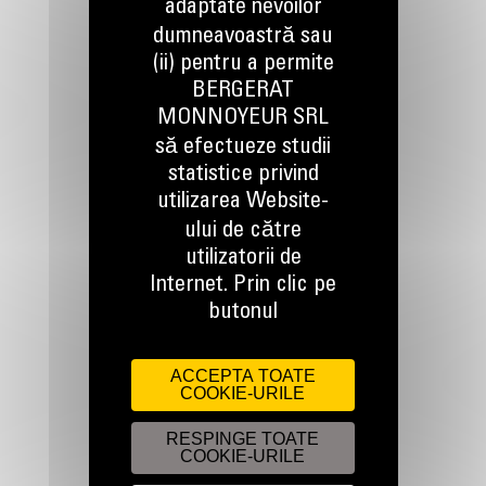
adaptate nevoilor
dumneavoastră sau
(ii) pentru a permite
BERGERAT
MONNOYEUR SRL
TINEM LEGATURA
să efectueze studii
statistice privind
utilizarea Website-
ului de către
utilizatorii de
Apelati-ne
Internet. Prin clic pe
0800 89 10 10
butonul
ACCEPTA TOATE
Scrieti-ne
COOKIE-URILE
TRIMITETI O CERERE
RESPINGE TOATE
COOKIE-URILE