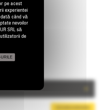
or pe acest
ii experientei
 dată când vă
aptate nevoilor
EUR SRL să
tilizatorii de
-URILE
+
DESCARCA BROSURA