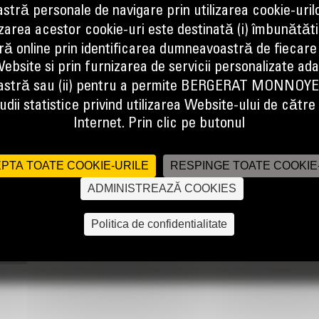
tră personale de navigare prin utilizarea cookie-uril
izarea acestor cookie-uri este destinată (i) îmbunătătir
ă online prin identificarea dumneavoastră de fiecare
ebsite si prin furnizarea de servicii personalizate ad
or moving a wide variety of palletized construction site materials.
stră sau (ii) pentru a permite BERGERAT MONNOY
dii statistice privind utilizarea Website-ului de către u
Internet. Prin clic pe butonul
PTA TOATE COOKIE-URILE
RESPINGE TOATE COOKIE
ADMINISTREAZĂ COOKIES
Politica de confidentialitate