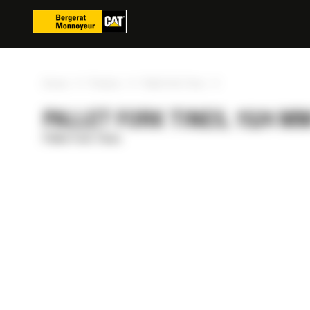
Panoul de gestionare a panourilor cookie
»
»
»
Acasa
Produse
Pallet Fork Tines
PALLET FORK TINES, 1524 MM 
Pallet Fork Tines