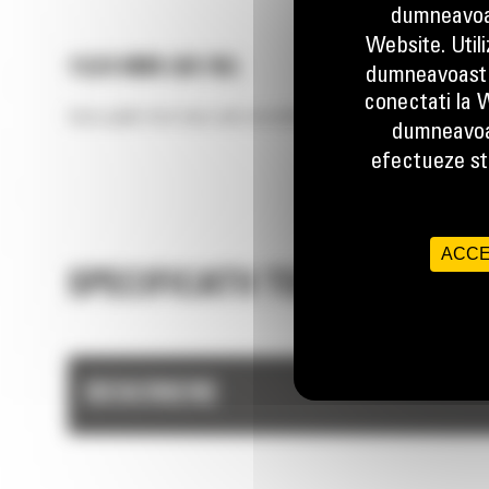
dumneavoas
Website. Util
1524 MM (60 IN)
dumneavoastr
conectati la W
Extra pallet fork tines add versatility to pallet fork carriages f
dumneavoa
efectueze stu
ACCE
SPECIFICATII TEHNICE
DESCRIERE