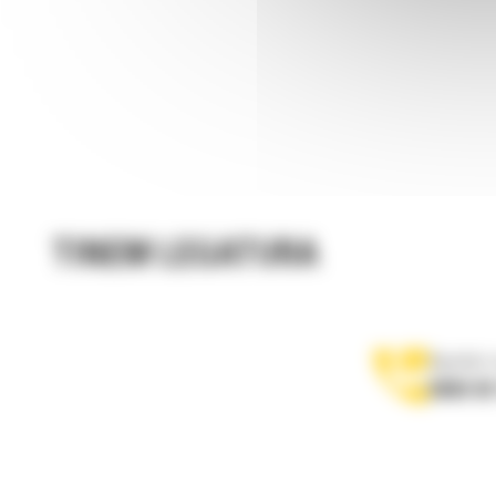
TINEM LEGATURA
Apelati-
0800 89