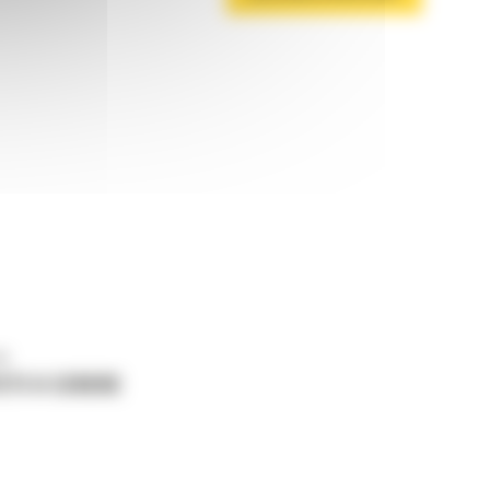
ne
ETI O CERERE