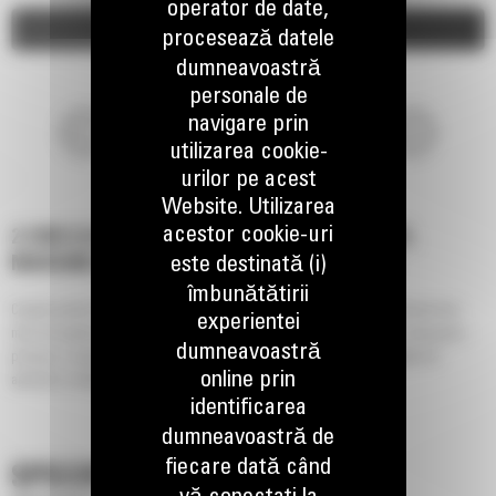
operator de date,
Imagini
Video
procesează datele
dumneavoastră
personale de
navigare prin
utilizarea cookie-
urilor pe acest
Website. Utilizarea
acestor cookie-uri
2.3 M3 (3.0 YD3), FIXARE CU STIFT DE BLOCARE,
este destinată (i)
MARGINE DE TAIERE CU FIXARE IN BULOANE
îmbunătătirii
Cupele pentru utilizari generale din seria Performance asigura coeficienti mai
experientei
mari de umplere si incarcare a materialului in aplicatii de incarcare si transport,
dumneavoastră
precum si capacitati de terasare, nivelare si descarcare intr-o varietate de
online prin
aplicatii si materiale.
identificarea
dumneavoastră de
fiecare dată când
SPECIFICATII