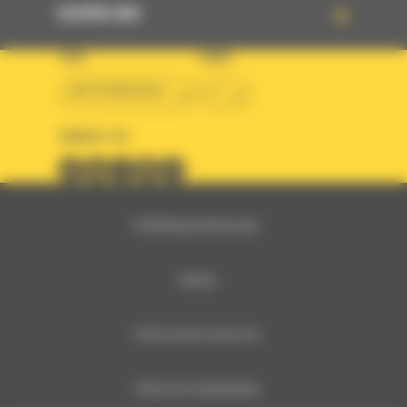
DESPRE NOI
TARA
LIMBA
BM ROMANIAN
ro
URMARITI-NE
© 2024 Bergerat-Monnoyeur
Sitemap
Politica privind cookie-urile
Politica De Confidentialitate