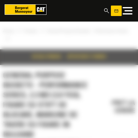
Panoul de gestionare a panourilor cookie
»
»
Acasa
Produse
General Purpose Buckets - Performance Series
»
DETALII PRODUS
SPECIFICATII TEHNICE
GENERAL PURPOSE
BUCKETS - PERFORMANCE
SERIES, 2.3 M3 (3.0 YD3),
PRET LA
FIXARE CU STIFT DE
CERERE
BLOCARE, MARGINE DE
TAIERE CU FIXARE IN
BULOANE