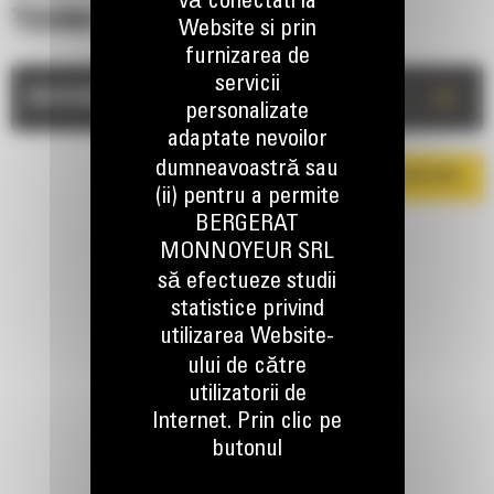
vă conectati la
TEHNICE
Website si prin
furnizarea de
servicii
+
DESCRIERE
personalizate
adaptate nevoilor
dumneavoastră sau
DESCARCA BROSURA
(ii) pentru a permite
BERGERAT
MONNOYEUR SRL
să efectueze studii
statistice privind
utilizarea Website-
ului de către
TINEM LEGATURA
utilizatorii de
Internet. Prin clic pe
butonul