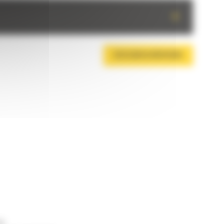
+
DESCARCA BROSURA
ne