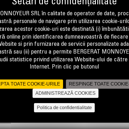
NOYEUR SRL în calitate de operator de date, proc
tră personale de navigare prin utilizarea cookie-uril
izarea acestor cookie-uri este destinată (i) îmbunătătir
ă online prin identificarea dumneavoastră de fiecare
ebsite si prin furnizarea de servicii personalizate ad
stră sau (ii) pentru a permite BERGERAT MONNOY
eficienti mai mari de umplere si incarcare a materialului in aplicatii de in
dii statistice privind utilizarea Website-ului de către u
Internet. Prin clic pe butonul
PTA TOATE COOKIE-URILE
RESPINGE TOATE COOKIE
ADMINISTREAZĂ COOKIES
Politica de confidentialitate