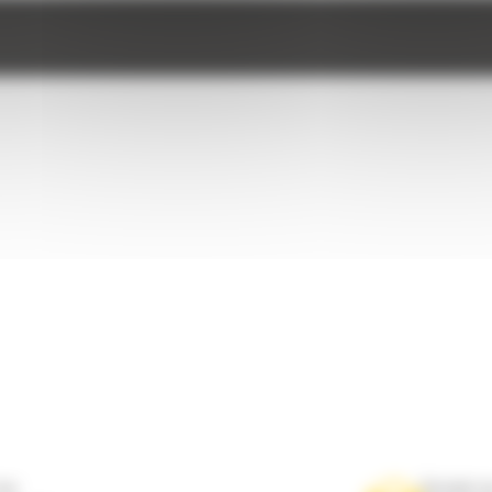
ne
Scrieti-