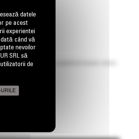
esează datele
Imagini
Video
or pe acest
ii experientei
 dată când vă
aptate nevoilor
EUR SRL să
carcare si transport, precum si capacitati de terasare, nivelare
tilizatorii de
-URILE