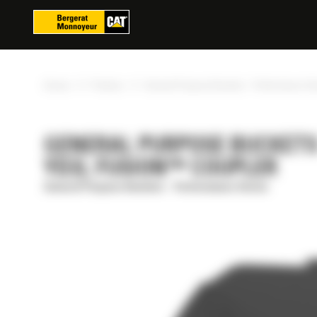
Panoul de gestionare a panourilor cookie
»
»
Acasa
Produse
General Purpose Buckets - Performance Se
GENERAL PURPOSE BUCKETS -
YD3), FUSION™ COUPLER
General Purpose Buckets - Performance Series