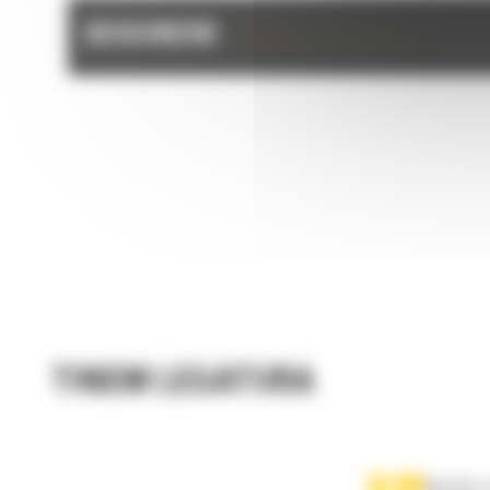
DESCRIERE
TINEM LEGATURA
Apelati-