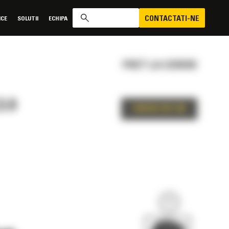
CONTACTATI-NE
ICE
SOLUTII
ECHIPA
PRET LA CERERE
3.0
CONTACTATI-NE