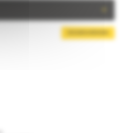
+
DESCARCA BROSURA
ne