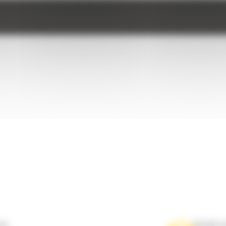
ne
Scrieti-