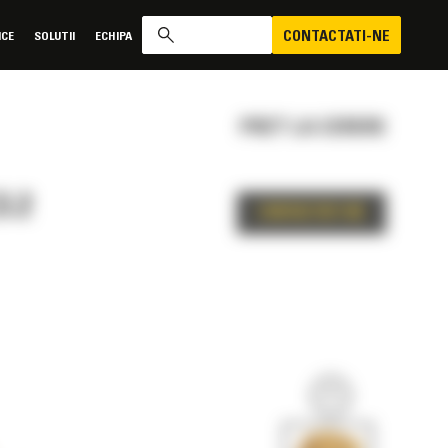
CONTACTATI-NE
ICE
SOLUTII
ECHIPA
PRET LA CERERE
3.2
CONTACTATI-NE