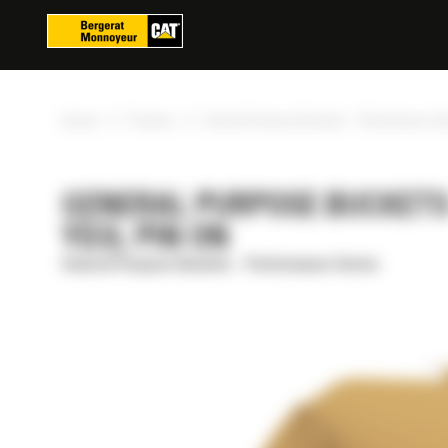
Panoul de gestionare a panourilor cookie
»
»
Acasa
Produse
General Purpose Buckets - Performance Se
GENERAL PURPOSE BUCKETS -
YD3), PIN ON
General Purpose Buckets - Performance Series