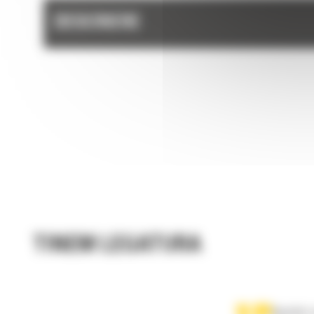
DESCRIERE
TINEM LEGATURA
Apelati-