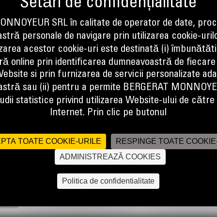
NOYEUR SRL în calitate de operator de date, proc
tră personale de navigare prin utilizarea cookie-uril
izarea acestor cookie-uri este destinată (i) îmbunătătir
ă online prin identificarea dumneavoastră de fiecare
ebsite si prin furnizarea de servicii personalizate ad
stră sau (ii) pentru a permite BERGERAT MONNOY
 factors and material retention in load and carry applications, as well as
dii statistice privind utilizarea Website-ului de către u
Internet. Prin clic pe butonul
PTA TOATE COOKIE-URILE
RESPINGE TOATE COOKIE
ADMINISTREAZĂ COOKIES
Politica de confidentialitate