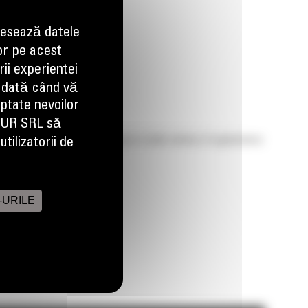
esează datele
Imagini
Video
or pe acest
ii experientei
 dată când vă
aptate nevoilor
EUR SRL să
 grading, leveling and dumping in a wide variety of applications
tilizatorii de
-URILE