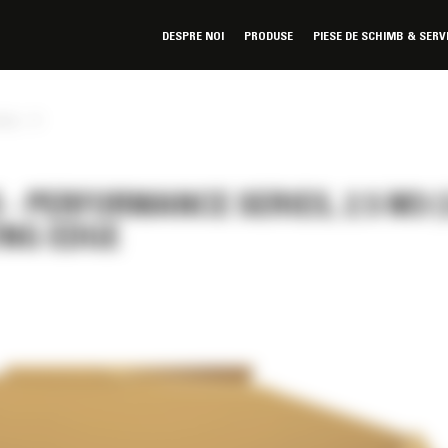
DESPRE NOI
PRODUSE
PIESE DE SCHIMB & SERV
»
ries
 PERFORMANCE SERIES, 2.5 M3 (
TING EDGE