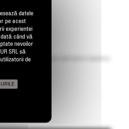
esează datele
Imagini
Video
or pe acest
ii experientei
 dată când vă
aptate nevoilor
EUR SRL să
 grading, leveling and dumping in a wide variety of applications
tilizatorii de
-URILE