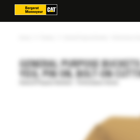
Panoul de gestionare a panourilor cookie
»
»
Acasa
Produse
General Purpose Buckets - Performance Se
GENERAL PURPOSE BUCKETS -
YD3), PIN ON, BOLT-ON CUT
General Purpose Buckets - Performance Series