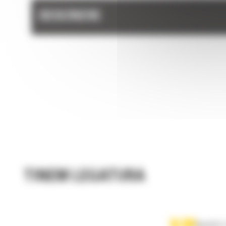
DESCRIERE
TINEM LEGATURA
Apelati-