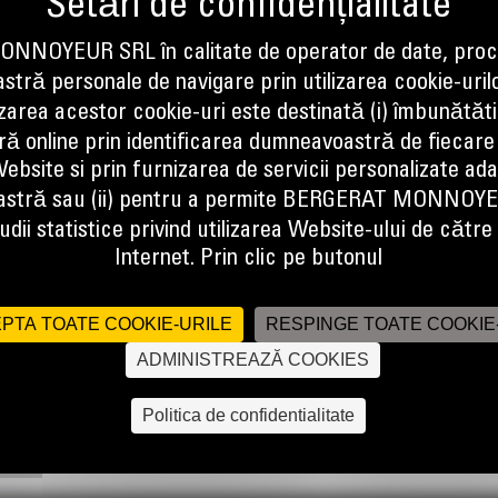
NOYEUR SRL în calitate de operator de date, proc
tră personale de navigare prin utilizarea cookie-uril
izarea acestor cookie-uri este destinată (i) îmbunătătir
ă online prin identificarea dumneavoastră de fiecare
ebsite si prin furnizarea de servicii personalizate ad
UTTING EDGE
stră sau (ii) pentru a permite BERGERAT MONNOY
 factors and material retention in load and carry applications, as well as
dii statistice privind utilizarea Website-ului de către u
Internet. Prin clic pe butonul
PTA TOATE COOKIE-URILE
RESPINGE TOATE COOKIE
ADMINISTREAZĂ COOKIES
Politica de confidentialitate