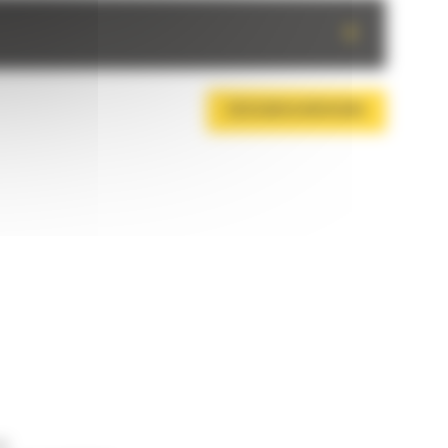
+
DESCARCA BROSURA
ne