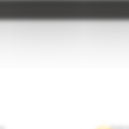
ne
Scrieti-