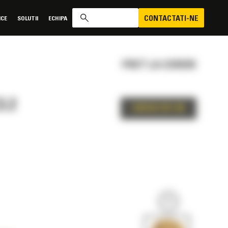
CONTACTATI-NE
ICE
SOLUTII
ECHIPA
PRET LA CERERE
3.2
CONTACTATI-NE