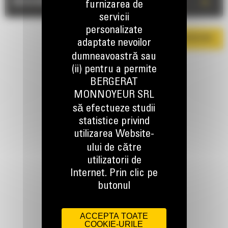
+
DESCRIERE
furnizarea de
servicii
personalizate
DESCARCA BROSURA
adaptate nevoilor
dumneavoastră sau
(ii) pentru a permite
BERGERAT
MONNOYEUR SRL
să efectueze studii
statistice privind
utilizarea Website-
TINEM LEGATURA
ului de către
utilizatorii de
Internet. Prin clic pe
butonul
Apelati-ne
ACCEPTA TOATE
0800 89 10 10
COOKIE-URILE