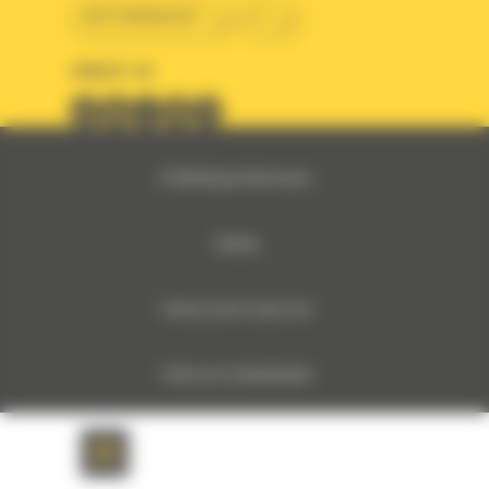
BM ROMANIAN
ro
URMARITI-NE
© 2024 Bergerat-Monnoyeur
Sitemap
Politica privind cookie-urile
Politica De Confidentialitate
Notificare legală