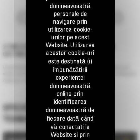
dumneavoastră
personale de
navigare prin
utilizarea cookie-
urilor pe acest
Website. Utilizarea
2.7 M3 (3.5 YD3), FUSION™ COUPLER, BOLT-ON
acestor cookie-uri
CUTTING EDGE
este destinată (i)
General Purpose Performance Series buckets provides higher fill factors and
îmbunătătirii
material retention in load and carry applications, as well as grading, leveling and
experientei
dumping in a wide variety of applications and materials.
dumneavoastră
online prin
identificarea
SPECIFICATII
dumneavoastră de
fiecare dată când
TEHNICE
vă conectati la
Website si prin