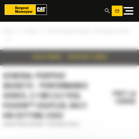
Panoul de gestionare a panourilor cookie
»
»
Acasa
Produse
General Purpose Buckets - Performance Series
»
DETALII PRODUS
SPECIFICATII TEHNICE
GENERAL PURPOSE
BUCKETS - PERFORMANCE
PRET LA
SERIES, 2.7 M3 (3.5 YD3),
CERERE
FUSION™ COUPLER, BOLT-
ON CUTTING EDGE
General Purpose Buckets - Performance Series