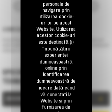
personale de
navigare prin
utilizarea cookie-
urilor pe acest
Website. Utilizarea
2.9 M3 (3.8 YD3), PIN ON
acestor cookie-uri
General Purpose Performance Series buckets provides higher fill factors and
este destinată (i)
material retention in load and carry applications, as well as grading, leveling and
îmbunătătirii
dumping in a wide variety of applications and materials.
experientei
dumneavoastră
online prin
SPECIFICATII
identificarea
TEHNICE
dumneavoastră de
fiecare dată când
vă conectati la
+
DESCRIERE
Website si prin
furnizarea de