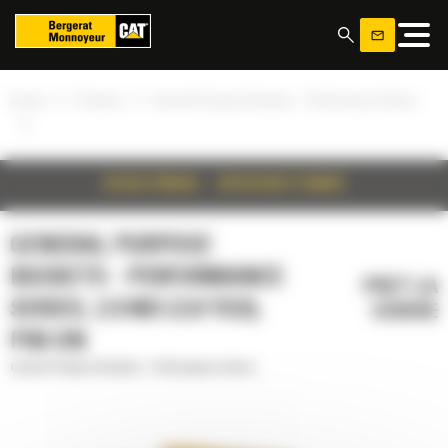
Panoul de gestionare a panourilor cookie
»
»
Acasa
Produse
General Purpose Buckets - Performance Series
»
DETALII PRODUS
SPECIFICATII TEHNICE
GENERAL PURPOSE
BUCKETS - PERFORMANCE
PRET LA
SERIES, 2.9 M3 (3.8 YD3),
CERERE
PIN ON
General Purpose Buckets - Performance Series