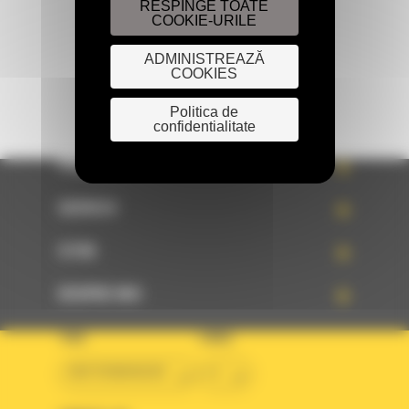
RESPINGE TOATE
TRIMITETI O CERERE
COOKIE-URILE
ADMINISTREAZĂ
COOKIES
Politica de
confidentialitate
PRODUSE
SERVICII
STIRI
DESPRE NOI
TARA
LIMBA
BM ROMANIAN
ro