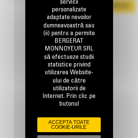
servicii
DESCARCA BROSURA
personalizate
adaptate nevoilor
dumneavoastră sau
(ii) pentru a permite
BERGERAT
MONNOYEUR SRL
să efectueze studii
statistice privind
TINEM LEGATURA
utilizarea Website-
ului de către
utilizatorii de
Internet. Prin clic pe
butonul
Apelati-ne
0800 89 10 10
ACCEPTA TOATE
COOKIE-URILE
Scrieti-ne