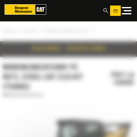
Panoul de gestionare a panourilor cookie
»
»
»
Acasa
Produse
Miniincarcatoare pe roti
DETALII PRODUS
SPECIFICATII TEHNICE
MINIINCARCATOARE PE
PRET LA
ROTI, 272D3, CAT C3.8 DIT
CERERE
(TURBO)
Miniincarcatoare pe roti