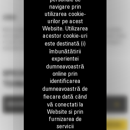
personale de
navigare prin
utilizarea cookie-
272D3
urilor pe acest
Website. Utilizarea
Miniincarcatorul pe roti Cat® 272D3 dispune de un sistem cu ridicare verticala,
acestor cookie-uri
care asigura inaltime si capacitati de ridicare superioare pentru incarcarea rapida
si usoara a camioanelor. Stabilitatea si performantele sale de ridicare asigura o
este destinată (i)
manipulare excelenta a materialelor.
îmbunătătirii
experientei
dumneavoastră
SPECIFICATII
online prin
identificarea
TEHNICE
dumneavoastră de
fiecare dată când
+
DESCRIERE
vă conectati la
Website si prin
furnizarea de
DESCARCA BROSURA
servicii