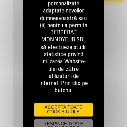
personalizate
adaptate nevoilor
dumneavoastră sau
(ii) pentru a permite
BERGERAT
MONNOYEUR SRL
să efectueze studii
TINEM LEGATURA
statistice privind
utilizarea Website-
ului de către
utilizatorii de
Internet. Prin clic pe
Apelati-ne
butonul
0800 89 10 10
ACCEPTA TOATE
COOKIE-URILE
Scrieti-ne
TRIMITETI O CERERE
RESPINGE TOATE