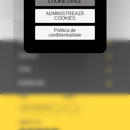
COOKIE-URILE
ADMINISTREAZĂ
COOKIES
Politica de
confidentialitate
PRODUSE
SERVICII
STIRI
DESPRE NOI
TARA
LIMBA
BM ROMANIAN
ro
URMARITI-NE