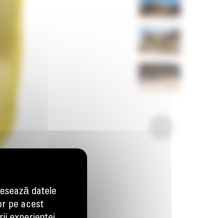
esează datele
or pe acest