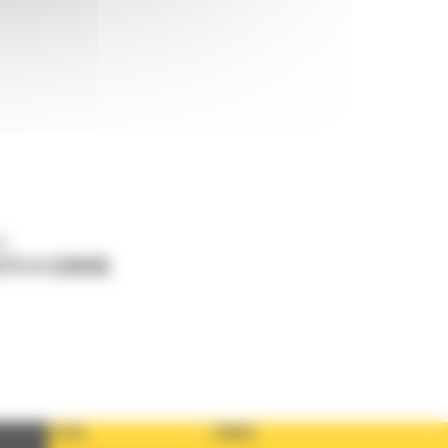
ne
ETI O CERERE
TARA
LIMBA