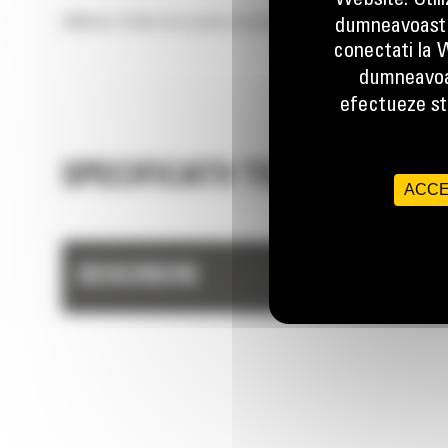
Website. Util
2802mm (110in) Furci pentru busteni
dumneavoastr
conectati la W
dumneavoa
efectueze stu
SPECIFICATII TEHNICE
ACCE
DESCRIERE