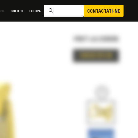
CONTACTATI-NE
ICE
SOLUTII
ECHIPA
PRET LA CERERE
CONTACTATI-NE