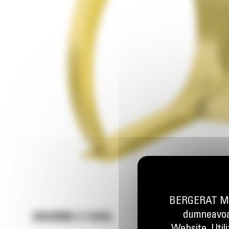
BERGERAT MON
dumneavoas
2802MM (110IN)