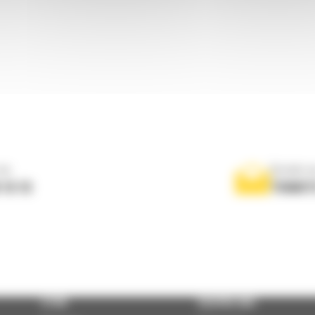
ne
Scrieti-
 10 10
TRIMIT
STIRI
DESPRE NOI