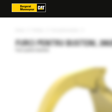
Panoul de gestionare a panourilor cookie
»
»
»
Acasa
Produse
Furci pentru busteni
FURCI PENTRU BUSTENI, 280
Furci pentru busteni