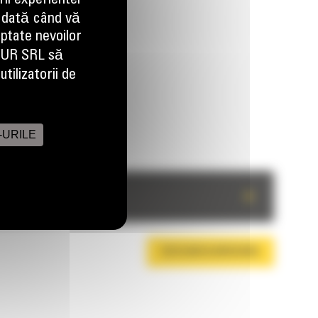
ii experientei
 dată când vă
aptate nevoilor
EUR SRL să
tilizatorii de
-URILE
+
DESCARCA BROSURA