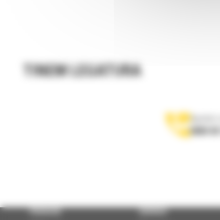
TINEM LEGATURA
Apelati-
0800 89
PRODUSE
SERVICII