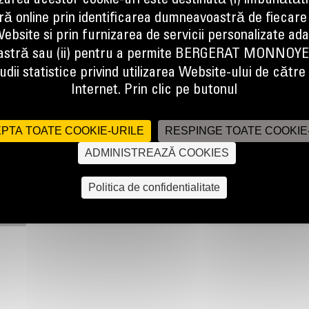
izarea acestor cookie-uri este destinată (i) îmbunătătir
ă online prin identificarea dumneavoastră de fiecare
ebsite si prin furnizarea de servicii personalizate ad
stră sau (ii) pentru a permite BERGERAT MONNOY
dii statistice privind utilizarea Website-ului de către u
Internet. Prin clic pe butonul
PTA TOATE COOKIE-URILE
RESPINGE TOATE COOKIE
ADMINISTREAZĂ COOKIES
Politica de confidentialitate