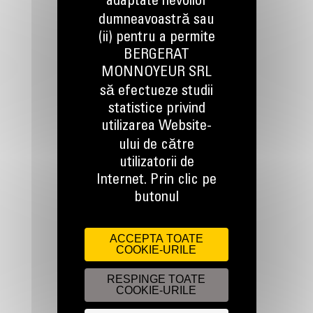
adaptate nevoilor
dumneavoastră sau
(ii) pentru a permite
BERGERAT
TINEM LEGATURA
MONNOYEUR SRL
să efectueze studii
statistice privind
utilizarea Website-
ului de către
utilizatorii de
Apelati-ne
Internet. Prin clic pe
0800 89 10 10
butonul
Scrieti-ne
ACCEPTA TOATE
COOKIE-URILE
TRIMITETI O CERERE
RESPINGE TOATE
COOKIE-URILE