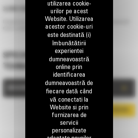
utilizarea cookie-
3.2 M (1109 MM)
urilor pe acest
Website. Utilizarea
Designul unic asigura indepartarea eficienta a zapezii, cu un numar mai mic de
acestor cookie-uri
treceri si reducand acumularea de sare.
este destinată (i)
îmbunătătirii
experientei
SPECIFICATII
dumneavoastră
TEHNICE
online prin
identificarea
dumneavoastră de
+
DESCRIERE
fiecare dată când
vă conectati la
Website si prin
DESCARCA BROSURA
furnizarea de
servicii
personalizate