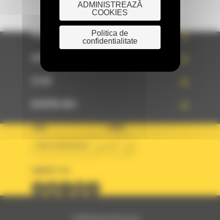
ADMINISTREAZĂ
COOKIES
Politica de
PRODUSE
confidentialitate
SERVICII
STIRI
DESPRE NOI
TARA
LIMBA
BM ROMANIAN
ro
URMARITI-NE
© 2024 Bergerat-Monnoyeur