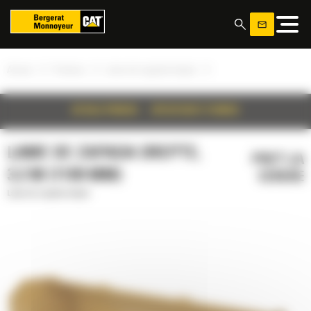
Panoul de gestionare a panourilor cookie
»
»
»
Acasa
Produse
Lame de zapada drepte
DETALII PRODUS
SPECIFICATII TEHNICE
LAME DE ZAPADA DREPTE,
PRET LA
3.2 M (1109 MM)
CERERE
Lame de zapada drepte