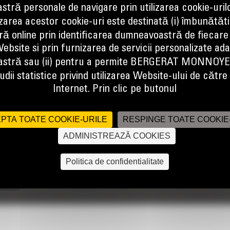
tră personale de navigare prin utilizarea cookie-uril
izarea acestor cookie-uri este destinată (i) îmbunătătir
ă online prin identificarea dumneavoastră de fiecare
ebsite si prin furnizarea de servicii personalizate ad
a pentru lucrarile de incarcare.
stră sau (ii) pentru a permite BERGERAT MONNOY
dii statistice privind utilizarea Website-ului de către u
Internet. Prin clic pe butonul
PTA TOATE COOKIE-URILE
RESPINGE TOATE COOKIE
ADMINISTREAZĂ COOKIES
Politica de confidentialitate