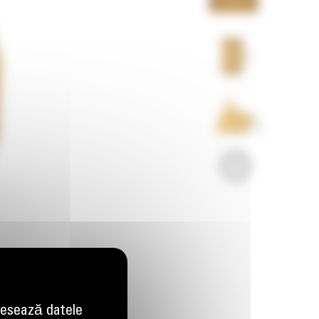
Imagini
Video
esează datele