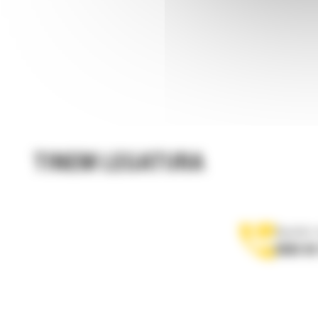
TINEM LEGATURA
Apelati-
0800 89