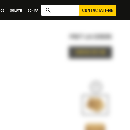
CONTACTATI-NE
ICE
SOLUTII
ECHIPA
PRET LA CERERE
CONTACTATI-NE