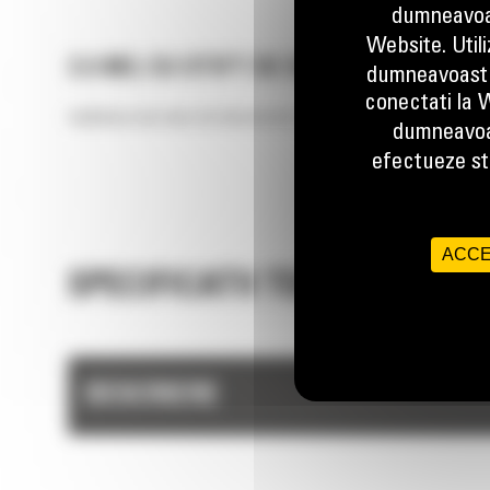
dumneavoas
Website. Util
3.5 M3, CU STIFT DE BLOCARE
dumneavoastr
conectati la W
Inaltimea mai mare de descarcare asigura o performanta mai bun
dumneavoa
efectueze stu
ACCE
SPECIFICATII TEHNICE
DESCRIERE