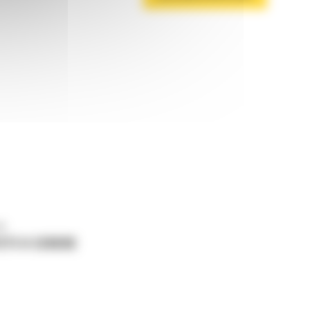
ne
ETI O CERERE