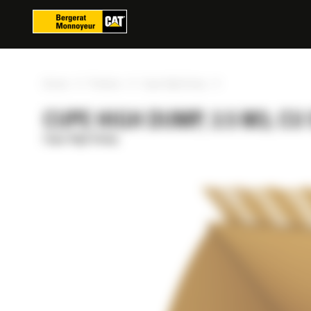
Panoul de gestionare a panourilor cookie
»
»
»
Acasa
Produse
Cupe High Dump
CUPE HIGH DUMP, 3.5 M3, CU
Cupe High Dump