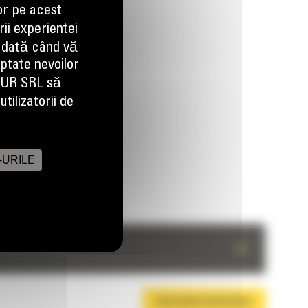
or pe acest
ii experientei
 dată când vă
aptate nevoilor
EUR SRL să
tilizatorii de
-URILE
+
DESCARCA BROSURA