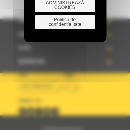
ADMINISTREAZĂ
COOKIES
Politica de
PRODUSE
confidentialitate
SERVICII
STIRI
DESPRE NOI
TARA
LIMBA
BM ROMANIAN
ro
URMARITI-NE
© 2024 Bergerat-Monnoyeur