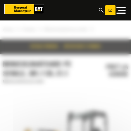
Panoul de gestionare a panourilor cookie
»
»
»
Acasa
Produse
Miniexcavatoare pe senile
DETALII PRODUS
SPECIFICATII TEHNICE
MINIEXCAVATOARE PE
PRET LA
SENILE, 301.7 CR, C1.1
CERERE
Miniexcavatoare pe senile