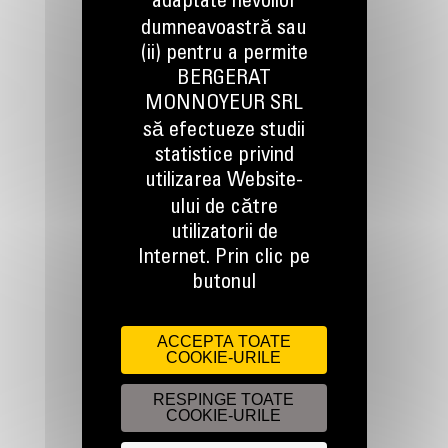
adaptate nevoilor
dumneavoastră sau
(ii) pentru a permite
BERGERAT
TINEM LEGATURA
MONNOYEUR SRL
să efectueze studii
statistice privind
utilizarea Website-
ului de către
utilizatorii de
Apelati-ne
Internet. Prin clic pe
0800 89 10 10
butonul
Scrieti-ne
ACCEPTA TOATE
COOKIE-URILE
TRIMITETI O CERERE
RESPINGE TOATE
COOKIE-URILE