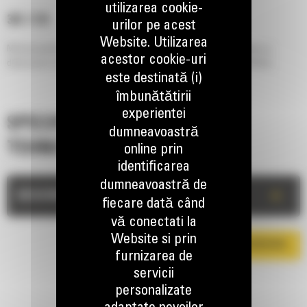
utilizarea cookie-
301.7 CR
urilor pe acest
Website. Utilizarea
Miniexcavatorul Cat® 301.7 oferă putere și performanță într-un design cu
acestor cookie-uri
dimensiune compactă, ajutându-vă să lucrați în condițiile cele mai dificile.
este destinată (i)
îmbunătătirii
experientei
SPECIFICATII
dumneavoastră
TEHNICE
online prin
identificarea
dumneavoastră de
+
DESCRIERE
fiecare dată când
vă conectati la
Website si prin
DESCARCA BROSURA
furnizarea de
servicii
personalizate