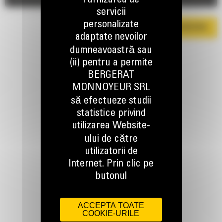
furnizarea de
servicii
personalizate
DESCARCA BROSURA
adaptate nevoilor
dumneavoastră sau
(ii) pentru a permite
BERGERAT
MONNOYEUR SRL
să efectueze studii
statistice privind
TINEM LEGATURA
utilizarea Website-
ului de către
utilizatorii de
Internet. Prin clic pe
butonul
Apelati-ne
0800 89 10 10
ACCEPTA TOATE
COOKIE-URILE