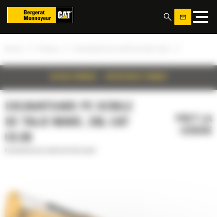
Panoul de gestionare a panourilor cookie
»
»
»
Acasa
Produse
Excavatoare pe senile de talie mare
DETALII PRODUS
SPECIFICATII TEHNICE
EXCAVATOARE PE SENILE
PRET LA
DE TALIE MARE, 336, CAT
CERERE
C9.3B
Excavatoare pe senile de talie mare