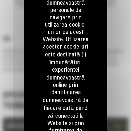
dumneavoastră
personale de
navigare prin
utilizarea cookie-
urilor pe acest
336
Website. Utilizarea
acestor cookie-uri
Cat® 336 este prevazut standard cu tehnologii Cat integrate care imbunatatesc
este destinată (i)
eficienta. Cu noi optiuni pentru cabina axate pe confortul operatorului si un
îmbunătătirii
consum redus de combustibil si intretinere simplificata, acest utilaj lucreaza
experientei
pentru profitul afacerii dvs..
dumneavoastră
online prin
identificarea
SPECIFICATII
dumneavoastră de
TEHNICE
fiecare dată când
vă conectati la
Website si prin
+
DESCRIERE