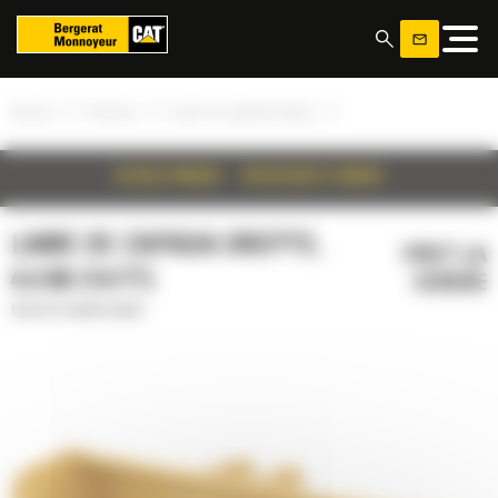
Panoul de gestionare a panourilor cookie
»
»
»
Acasa
Produse
Lame de zapada drepte
DETALII PRODUS
SPECIFICATII TEHNICE
LAME DE ZAPADA DREPTE,
PRET LA
4.4 M (14 FT)
CERERE
Lame de zapada drepte