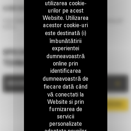
utilizarea cookie-
4.4 M (14 FT)
urilor pe acest
Website. Utilizarea
Unique design efficiently removes snow minimizing passes and reducing salt
acestor cookie-uri
build up.
este destinată (i)
îmbunătătirii
experientei
SPECIFICATII
dumneavoastră
TEHNICE
online prin
identificarea
dumneavoastră de
+
DESCRIERE
fiecare dată când
vă conectati la
Website si prin
DESCARCA BROSURA
furnizarea de
servicii
personalizate