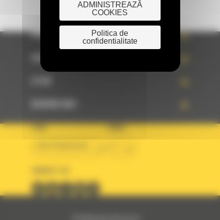
ADMINISTREAZĂ
COOKIES
Politica de
PRODUSE
confidentialitate
SERVICII
STIRI
DESPRE NOI
TARA
LIMBA
BM ROMANIAN
ro
URMARITI-NE
© 2024 Bergerat-Monnoyeur