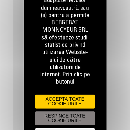
adaptate nevoilor
dumneavoastră sau
(ii) pentru a permite
BERGERAT
TINEM LEGATURA
MONNOYEUR SRL
să efectueze studii
statistice privind
utilizarea Website-
ului de către
utilizatorii de
Apelati-ne
Internet. Prin clic pe
0800 89 10 10
butonul
Scrieti-ne
ACCEPTA TOATE
COOKIE-URILE
TRIMITETI O CERERE
RESPINGE TOATE
COOKIE-URILE