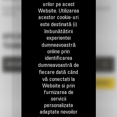
urilor pe acest
Designed for digging postholes, footings, shrub and tree plantings easily and
Website. Utilizarea
efficiently.
acestor cookie-uri
este destinată (i)
îmbunătătirii
SPECIFICATII
experientei
dumneavoastră
TEHNICE
online prin
identificarea
+
DESCRIERE
dumneavoastră de
fiecare dată când
vă conectati la
DESCARCA BROSURA
Website si prin
furnizarea de
servicii
personalizate
adaptate nevoilor