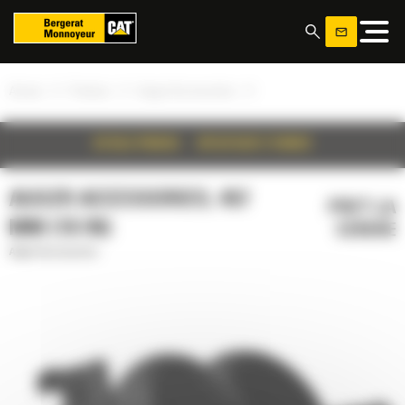
Panoul de gestionare a panourilor cookie
»
»
»
Acasa
Produse
Auger Accessories
DETALII PRODUS
SPECIFICATII TEHNICE
AUGER ACCESSORIES, 457
PRET LA
MM (18 IN)
CERERE
Auger Accessories