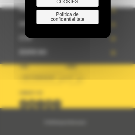
COOKIES
PRODUSE
Politica de
confidentialitate
SERVICII
STIRI
DESPRE NOI
TARA
LIMBA
BM ROMANIAN
ro
URMARITI-NE
© 2024 Bergerat-Monnoyeur