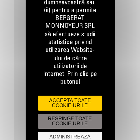
dumneavoastră sau
(ii) pentru a permite
BERGERAT
TINEM LEGATURA
MONNOYEUR SRL
să efectueze studii
statistice privind
utilizarea Website-
ului de către
Apelati-ne
utilizatorii de
0800 89 10 10
Internet. Prin clic pe
butonul
Scrieti-ne
TRIMITETI O CERERE
ACCEPTA TOATE
COOKIE-URILE
RESPINGE TOATE
COOKIE-URILE
ADMINISTREAZĂ