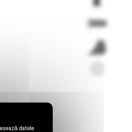
Imagini
Video
esează datele