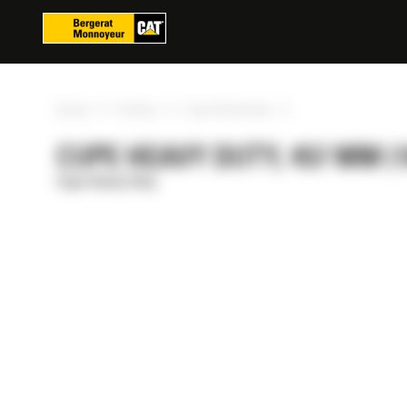
Panoul de gestionare a panourilor cookie
»
»
»
Acasa
Produse
Cupe Heavy Duty
CUPE HEAVY DUTY, 457 MM (18
Cupe Heavy Duty