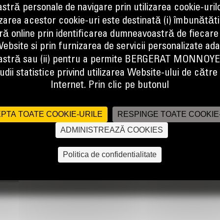
tră personale de navigare prin utilizarea cookie-uril
izarea acestor cookie-uri este destinată (i) îmbunătătir
ă online prin identificarea dumneavoastră de fiecare
ebsite si prin furnizarea de servicii personalizate ad
mare si indepartare a rambleurilor din materiale dure.
stră sau (ii) pentru a permite BERGERAT MONNOY
dii statistice privind utilizarea Website-ului de către u
Internet. Prin clic pe butonul
PTA TOATE COOKIE-URILE
RESPINGE TOATE COOKIE
ADMINISTREAZĂ COOKIES
Politica de confidentialitate