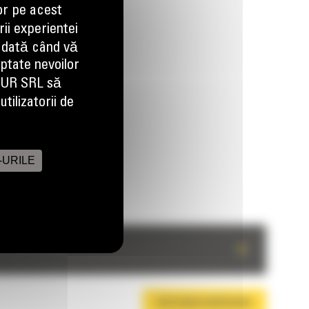
or pe acest
ii experientei
 dată când vă
aptate nevoilor
EUR SRL să
tilizatorii de
-URILE
+
DESCARCA BROSURA