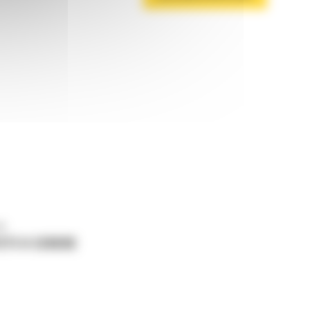
ne
ETI O CERERE