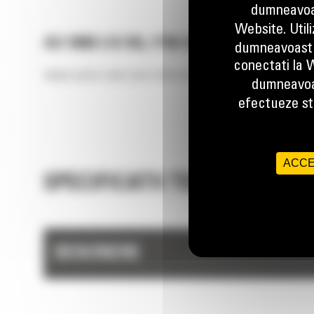
dumneavoas
Website. Util
457 MM (18 IN), PIN ON
dumneavoastr
conectati la W
Ideale pentru soluri semi-stancoase sau pentru lucrari de sfara
dumneavoa
efectueze stu
ACCE
SPECIFICATII TEHNICE
DESCRIERE