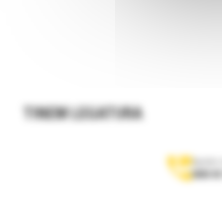
TINEM LEGATURA
Apelati-
0800 89