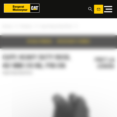
Panoul de gestionare a panourilor cookie
»
»
»
Acasa
Produse
Cupe Heavy Duty Rock
DETALII PRODUS
SPECIFICATII TEHNICE
CUPE HEAVY DUTY ROCK,
PRET LA
457 MM (18 IN), PIN ON
CERERE
Cupe Heavy Duty Rock