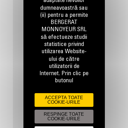
adaptate nevoilor
dumneavoastră sau
(ii) pentru a permite
BERGERAT
TINEM LEGATURA
MONNOYEUR SRL
să efectueze studii
statistice privind
utilizarea Website-
ului de către
utilizatorii de
Apelati-ne
Internet. Prin clic pe
0800 89 10 10
butonul
Scrieti-ne
ACCEPTA TOATE
COOKIE-URILE
TRIMITETI O CERERE
RESPINGE TOATE
COOKIE-URILE