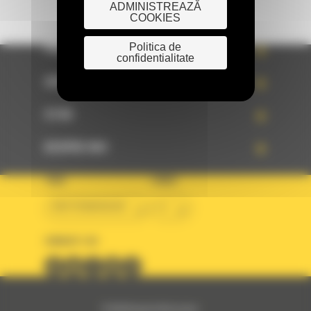
ADMINISTREAZĂ
COOKIES
Politica de
PRODUSE
confidentialitate
SERVICII
STIRI
DESPRE NOI
TARA
LIMBA
BM ROMANIAN
ro
URMARITI-NE
© 2024 Bergerat-Monnoyeur