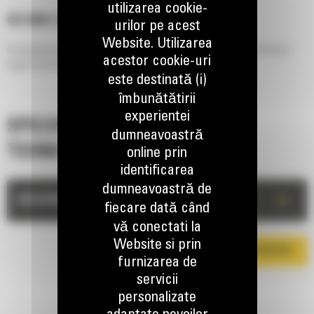
utilizarea cookie-
457 MM (18 IN), PIN ON
urilor pe acest
Website. Utilizarea
Concepute pentru lucrari in conditii dificile pe terenuri stancoase din diverse
acestor cookie-uri
regiuni ale lumii.
este destinată (i)
îmbunătătirii
experientei
SPECIFICATII
dumneavoastră
TEHNICE
online prin
identificarea
dumneavoastră de
+
DESCRIERE
fiecare dată când
vă conectati la
Website si prin
DESCARCA BROSURA
furnizarea de
servicii
personalizate