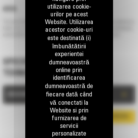
utilizarea cookie-
6015B
urilor pe acest
Website. Utilizarea
The new Cat 6015B Hydraulic Shovel meets your need to move more material at a
lower cost, so you can achieve production targets, deliver on your commitments,
acestor cookie-uri
meet deadlines – and maximize your profitability. Load more, make more.
este destinată (i)
îmbunătătirii
experientei
SPECIFICATII
dumneavoastră
online prin
TEHNICE
identificarea
dumneavoastră de
+
fiecare dată când
DESCRIERE
vă conectati la
Website si prin
DESCARCA BROSURA
furnizarea de
servicii
personalizate