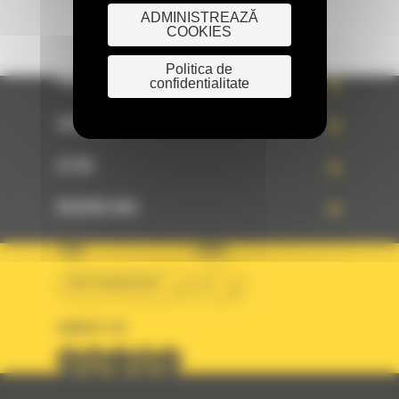
ADMINISTREAZĂ
COOKIES
Politica de
confidentialitate
PRODUSE
SERVICII
STIRI
DESPRE NOI
TARA
LIMBA
BM ROMANIAN
ro
URMARITI-NE