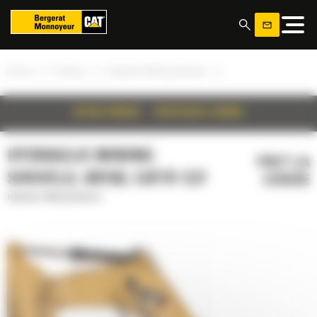
Panoul de gestionare a panourilor cookie
»
»
»
Acasa
Produse
Hydraulic Mining Shovels
DETALII PRODUS
SPECIFICATII TEHNICE
HYDRAULIC MINING
PRET LA
SHOVELS, 6015B, CAT® C27
CERERE
Hydraulic Mining Shovels