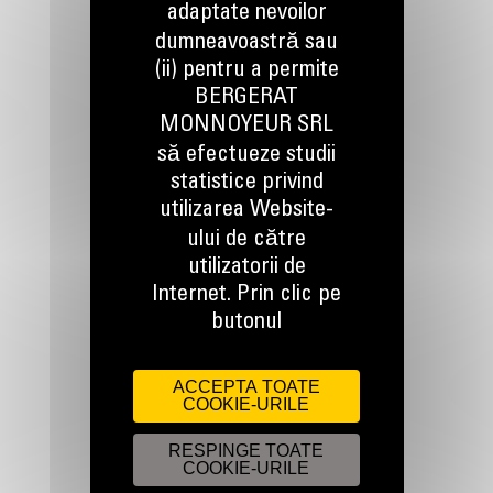
adaptate nevoilor
dumneavoastră sau
(ii) pentru a permite
BERGERAT
MONNOYEUR SRL
TINEM LEGATURA
să efectueze studii
statistice privind
utilizarea Website-
ului de către
utilizatorii de
Apelati-ne
Internet. Prin clic pe
0800 89 10 10
butonul
ACCEPTA TOATE
Scrieti-ne
COOKIE-URILE
TRIMITETI O CERERE
RESPINGE TOATE
COOKIE-URILE