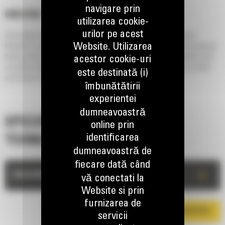
navigare prin
6040 OEM
utilizarea cookie-
urilor pe acest
Cat Frontless Hydraulic Shovels are loaded with options--giving you the
Website. Utilizarea
flexibility to match the machine front to your specific application. These purpose-
built specialty machines can be sourced through Caterpillar OEM Solutions and
acestor cookie-uri
our global network of auxiliary equipment manufacturers. Let us help you build
este destinată (i)
your jobsite solution.
îmbunătătirii
experientei
dumneavoastră
SPECIFICATII
online prin
identificarea
TEHNICE
dumneavoastră de
fiecare dată când
+
DESCRIERE
vă conectati la
Website si prin
furnizarea de
DESCARCA BROSURA
servicii