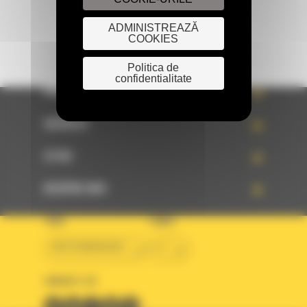
ADMINISTREAZĂ
COOKIES
Politica de
confidentialitate
PRODUSE
SERVICII
STIRI
DESPRE NOI
TARA
LIMBA
BM ROMANIAN
ro
URMARITI-NE