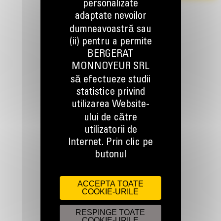
personalizate
adaptate nevoilor
dumneavoastră sau
(ii) pentru a permite
BERGERAT
MONNOYEUR SRL
să efectueze studii
TINEM LEGATURA
statistice privind
utilizarea Website-
ului de către
utilizatorii de
Internet. Prin clic pe
Apelati-ne
butonul
0800 89 10 10
ACCEPTA TOATE
COOKIE-URILE
Scrieti-ne
TRIMITETI O CERERE
RESPINGE TOATE
COOKIE-URILE