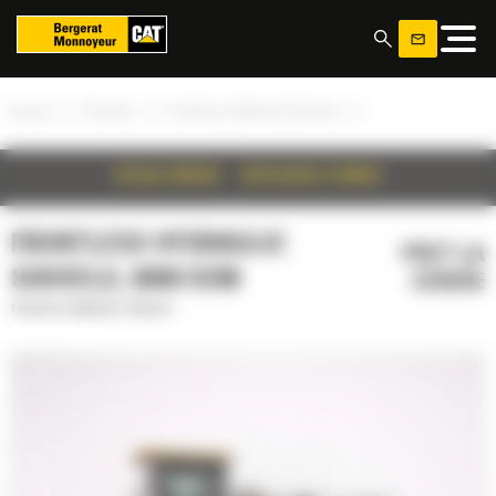
Panoul de gestionare a panourilor cookie
»
»
»
Acasa
Produse
Frontless Hydraulic Shovels
DETALII PRODUS
SPECIFICATII TEHNICE
FRONTLESS HYDRAULIC
PRET LA
SHOVELS, 6040 OEM
CERERE
Frontless Hydraulic Shovels