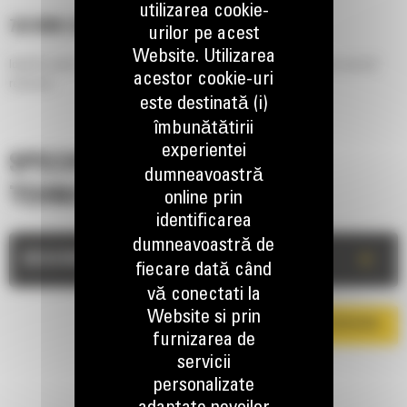
utilizarea cookie-
762 MM (30 IN), PIN ON
urilor pe acest
Website. Utilizarea
Ideal for semi-rocky soil or where hard bank material must be broken out and
acestor cookie-uri
removed.
este destinată (i)
îmbunătătirii
experientei
SPECIFICATII
dumneavoastră
TEHNICE
online prin
identificarea
dumneavoastră de
+
DESCRIERE
fiecare dată când
vă conectati la
Website si prin
DESCARCA BROSURA
furnizarea de
servicii
personalizate