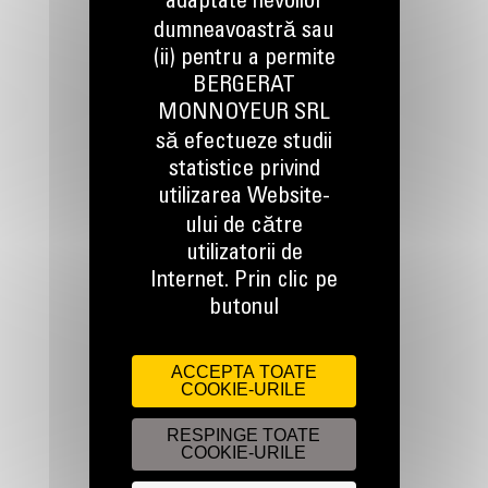
adaptate nevoilor
dumneavoastră sau
(ii) pentru a permite
BERGERAT
TINEM LEGATURA
MONNOYEUR SRL
să efectueze studii
statistice privind
utilizarea Website-
ului de către
utilizatorii de
Apelati-ne
Internet. Prin clic pe
0800 89 10 10
butonul
Scrieti-ne
ACCEPTA TOATE
COOKIE-URILE
TRIMITETI O CERERE
RESPINGE TOATE
COOKIE-URILE