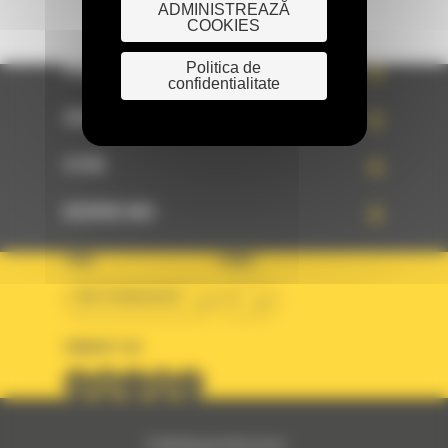
ADMINISTREAZĂ
COOKIES
Politica de
PRODUSE
confidentialitate
SERVICII
STIRI
DESPRE NOI
TARA
LIMBA
BM ROMANIAN
ro
URMARITI-NE
© 2024 Bergerat-Monnoyeur