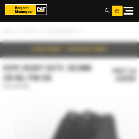
Panoul de gestionare a panourilor cookie
»
»
»
Acasa
Produse
Cupe Heavy Duty
DETALII PRODUS
SPECIFICATII TEHNICE
CUPE HEAVY DUTY, 762 MM
PRET LA
(30 IN), PIN ON
CERERE
Cupe Heavy Duty