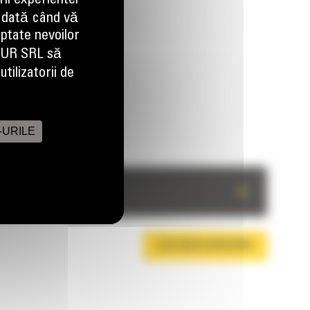
ii experientei
 dată când vă
aptate nevoilor
EUR SRL să
tilizatorii de
-URILE
+
DESCARCA BROSURA