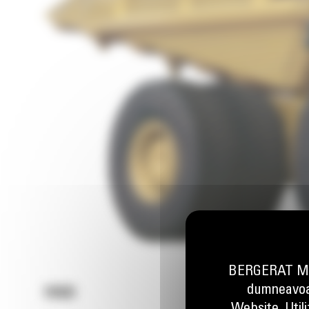
BERGERAT MON
dumneavoas
793D