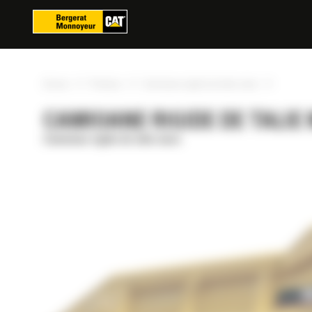
Panoul de gestionare a panourilor cookie
»
»
»
Acasa
Produse
Camioane rigide de talie mare
CAMIOANE RIGIDE DE TALIE M
Camioane rigide de talie mare