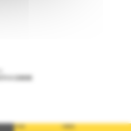
ne
ETI O CERERE
TARA
LIMBA