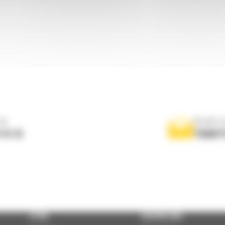
ne
Scrieti-
 10 10
TRIMIT
STIRI
DESPRE NOI