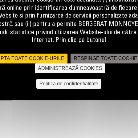
izarea acestor cookie-uri este destinată (i) îmbunătătir
ă online prin identificarea dumneavoastră de fiecare
ebsite si prin furnizarea de servicii personalizate ad
stră sau (ii) pentru a permite BERGERAT MONNOY
dii statistice privind utilizarea Website-ului de către u
Internet. Prin clic pe butonul
PTA TOATE COOKIE-URILE
RESPINGE TOATE COOKIE
ADMINISTREAZĂ COOKIES
Politica de confidentialitate