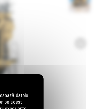
esează datele
or pe acest