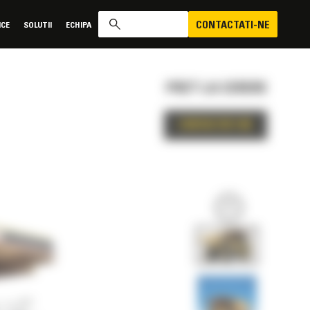
CONTACTATI-NE
ICE
SOLUTII
ECHIPA
PRET LA CERERE
CONTACTATI-NE