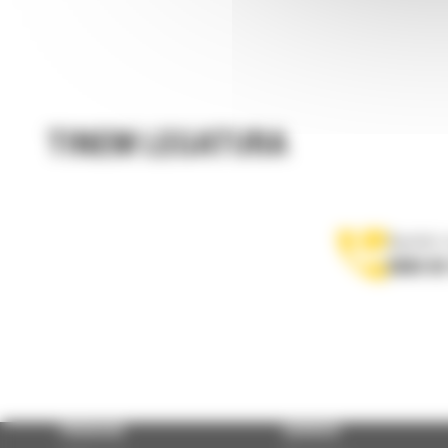
TINEM LEGATURA
Apelati-
0800 89
PRODUSE
SERVICII