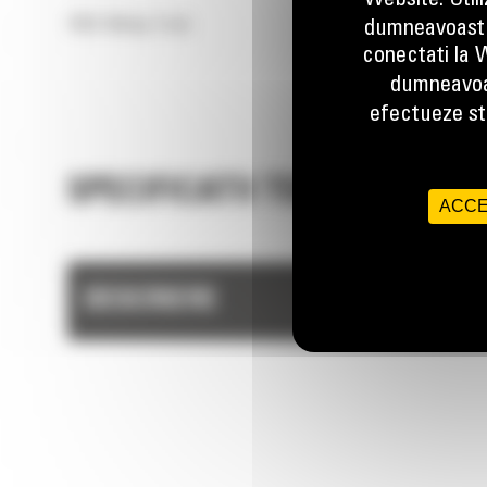
Website. Util
793D Mining Truck
dumneavoastr
conectati la W
dumneavoa
efectueze stu
SPECIFICATII TEHNICE
ACCE
DESCRIERE