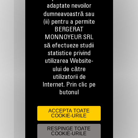
adaptate nevoilor
dumneavoastră sau
(ii) pentru a permite
BERGERAT
MONNOYEUR SRL
TINEM LEGATURA
să efectueze studii
statistice privind
utilizarea Website-
ului de către
utilizatorii de
Internet. Prin clic pe
Apelati-ne
0800 89 10 10
butonul
ACCEPTA TOATE
COOKIE-URILE
Scrieti-ne
TRIMITETI O CERERE
RESPINGE TOATE
COOKIE-URILE