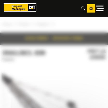
Panoul de gestionare a panourilor cookie
»
»
»
Acasa
Produse
Draglines
DETALII PRODUS
SPECIFICATII TEHNICE
PRET LA
DRAGLINES, 8200
CERERE
Draglines