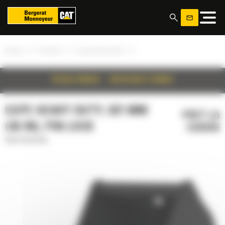
Panoul de gestionare a panourilor cookie
»
»
»
Acasa
Produse
Cupe Heavy Duty
DETALII PRODUS
SPECIFICATII TEHNICE
CUPE HEAVY DUTY, 921 MM
PRET LA
(36 IN), PIN LOCK
CERERE
Cupe Heavy Duty