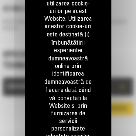
utilizarea cookie-
921 MM (36 IN), PIN LOCK
urilor pe acest
Website. Utilizarea
Ideal for semi-rocky soil or where hard bank material must be broken out and
acestor cookie-uri
removed.
este destinată (i)
îmbunătătirii
experientei
SPECIFICATII
dumneavoastră
TEHNICE
online prin
identificarea
dumneavoastră de
+
DESCRIERE
fiecare dată când
vă conectati la
Website si prin
DESCARCA BROSURA
furnizarea de
servicii
personalizate