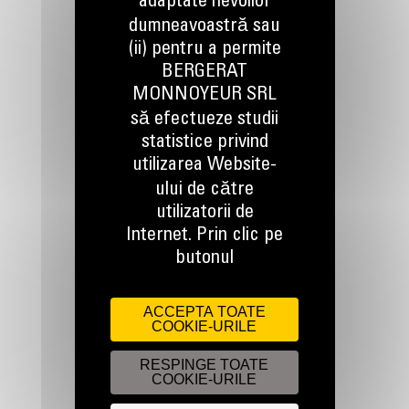
adaptate nevoilor
dumneavoastră sau
(ii) pentru a permite
BERGERAT
TINEM LEGATURA
MONNOYEUR SRL
să efectueze studii
statistice privind
utilizarea Website-
ului de către
utilizatorii de
Apelati-ne
Internet. Prin clic pe
0800 89 10 10
butonul
Scrieti-ne
ACCEPTA TOATE
COOKIE-URILE
TRIMITETI O CERERE
RESPINGE TOATE
COOKIE-URILE