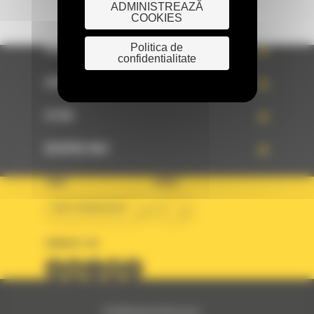
ADMINISTREAZĂ
COOKIES
Politica de
PRODUSE
confidentialitate
SERVICII
STIRI
DESPRE NOI
TARA
LIMBA
BM ROMANIAN
ro
URMARITI-NE
© 2024 Bergerat-Monnoyeur