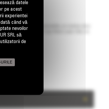
esează datele
or pe acest
ii experientei
 dată când vă
 performance and simplified serviceability, our machines allow
aptate nevoilor
 its heritage. Created from Cat Large Wheel Loader DNA, the
EUR SRL să
tilizatorii de
-URILE
+