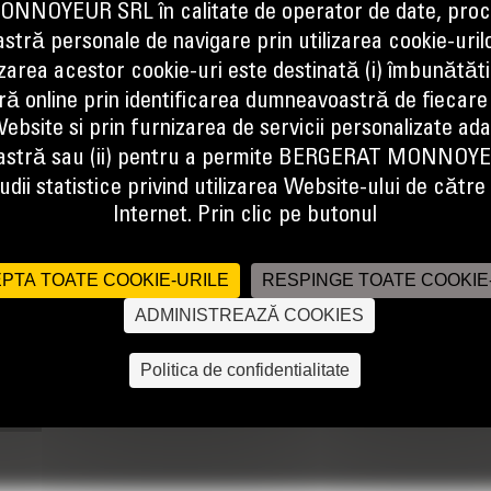
NOYEUR SRL în calitate de operator de date, proc
tră personale de navigare prin utilizarea cookie-uril
izarea acestor cookie-uri este destinată (i) îmbunătătir
ă online prin identificarea dumneavoastră de fiecare
ensuring maximum availability through multiple life cycles. With optimized
ebsite si prin furnizarea de servicii personalizate ad
st per ton. Introduced in 2008 the success of the 993K is a testament to
stră sau (ii) pentru a permite BERGERAT MONNOY
s deep. Move more make more with the 993K.
dii statistice privind utilizarea Website-ului de către u
Internet. Prin clic pe butonul
PTA TOATE COOKIE-URILE
RESPINGE TOATE COOKIE
ADMINISTREAZĂ COOKIES
Politica de confidentialitate