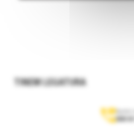
TINEM LEGATURA
Apelati-
0800 89