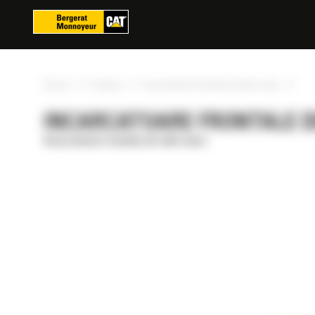
Panoul de gestionare a panourilor cookie
»
»
»
Acasa
Produse
Incarcatoare frontale de talie mare
INCARCATOARE FRONTALE DE
Incarcatoare frontale de talie mare