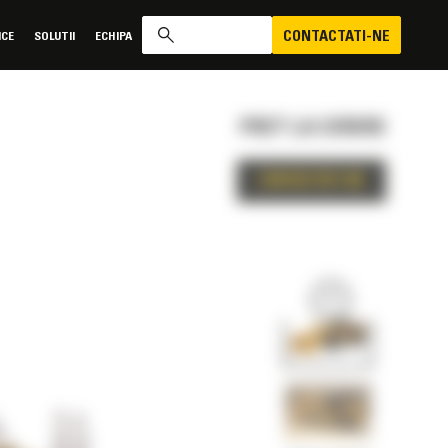
CONTACTATI-NE
ICE
SOLUTII
ECHIPA
PRET LA CERERE
CONTACTATI-NE