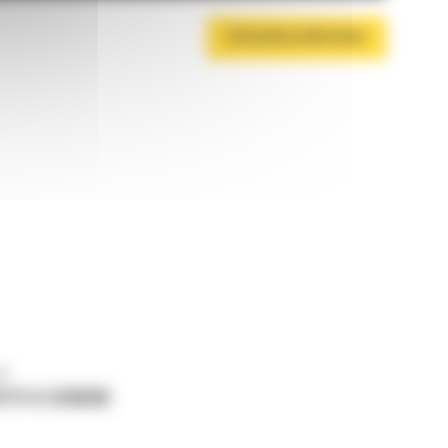
DESCARCA BROSURA
ne
ETI O CERERE