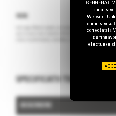
BERGERAT MON
dumneavoas
993K
Website. Util
dumneavoastr
Cat Large Wheel Loaders are designed with durability built in, 
conectati la W
you to move more material efficiently and safely at a lower co
dumneavoa
roots of performance, durability, comfort and efficiency run
efectueze stu
ACCE
SPECIFICATII TEHNICE
DESCRIERE